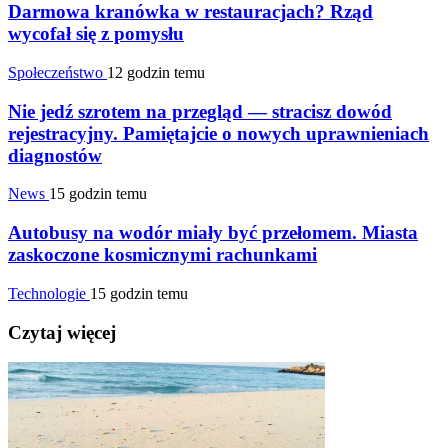
Darmowa kranówka w restauracjach? Rząd
wycofał się z pomysłu
Społeczeństwo
12 godzin temu
Nie jedź szrotem na przegląd — stracisz dowód
rejestracyjny. Pamiętajcie o nowych uprawnieniach
diagnostów
News
15 godzin temu
Autobusy na wodór miały być przełomem. Miasta
zaskoczone kosmicznymi rachunkami
Technologie
15 godzin temu
Czytaj więcej