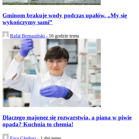
Gminom brakuje wody podczas upałów. „My się
wykończymy sami”
Rafał Bernasiński -
16 godzin temu
Dlaczego majonez się rozwarstwia, a piana w piwie
opada? Kuchnia to chemia!
Ewa Gładysz -
1 dni temu