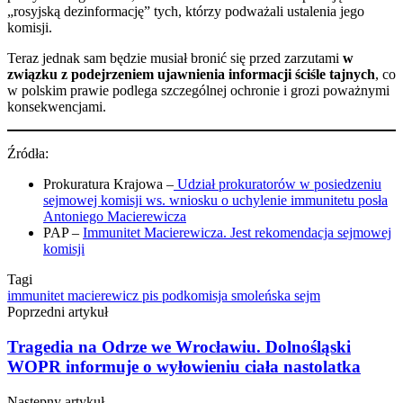
„rosyjską dezinformację” tych, którzy podważali ustalenia jego
komisji.
Teraz jednak sam będzie musiał bronić się przed zarzutami
w
związku z podejrzeniem ujawnienia informacji ściśle tajnych
, co
w polskim prawie podlega szczególnej ochronie i grozi poważnymi
konsekwencjami.
Źródła:
Prokuratura Krajowa –
Udział prokuratorów w posiedzeniu
sejmowej komisji ws. wniosku o uchylenie immunitetu posła
Antoniego Macierewicza
PAP –
Immunitet Macierewicza. Jest rekomendacja sejmowej
komisji
Tagi
immunitet
macierewicz
pis
podkomisja smoleńska
sejm
Poprzedni artykuł
Tragedia na Odrze we Wrocławiu. Dolnośląski
WOPR informuje o wyłowieniu ciała nastolatka
Następny artykuł