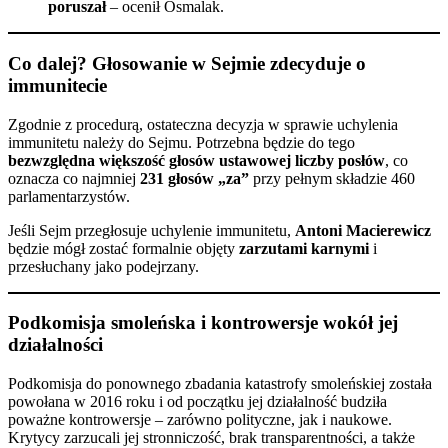
poruszał
– ocenił Osmalak.
Co dalej? Głosowanie w Sejmie zdecyduje o
immunitecie
Zgodnie z procedurą, ostateczna decyzja w sprawie uchylenia
immunitetu należy do Sejmu. Potrzebna będzie do tego
bezwzględna większość głosów ustawowej liczby posłów
, co
oznacza co najmniej
231 głosów „za”
przy pełnym składzie 460
parlamentarzystów.
Jeśli Sejm przegłosuje uchylenie immunitetu,
Antoni Macierewicz
będzie mógł zostać formalnie objęty
zarzutami karnymi
i
przesłuchany jako podejrzany.
Podkomisja smoleńska i kontrowersje wokół jej
działalności
Podkomisja do ponownego zbadania katastrofy smoleńskiej została
powołana w 2016 roku i od początku jej działalność budziła
poważne kontrowersje – zarówno polityczne, jak i naukowe.
Krytycy zarzucali jej stronniczość, brak transparentności, a także