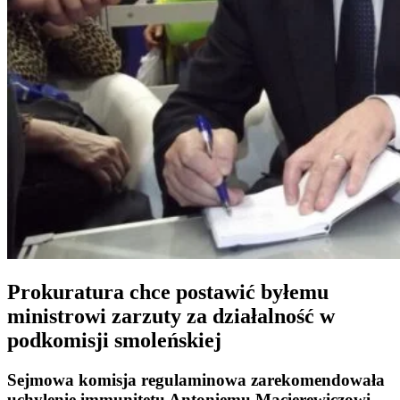
Prokuratura chce postawić byłemu
ministrowi zarzuty za działalność w
podkomisji smoleńskiej
Sejmowa
komisja regulaminowa
zarekomendowała
uchylenie immunitetu
Antoniemu Macierewiczowi
,