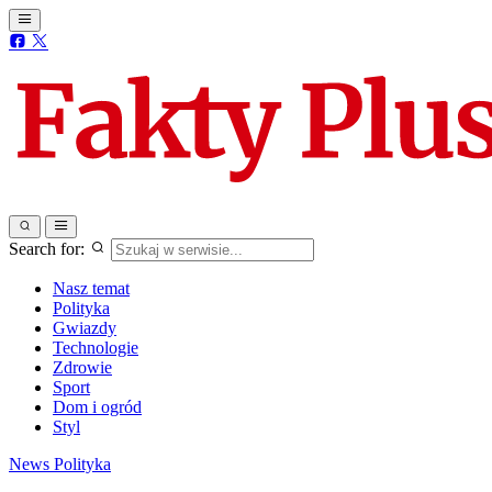
Search for:
Nasz temat
Polityka
Gwiazdy
Technologie
Zdrowie
Sport
Dom i ogród
Styl
News
Polityka