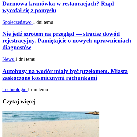
Darmowa kranówka w restauracjach? Rząd
wycofał się z pomysłu
Społeczeństwo
1 dni temu
Nie jedź szrotem na przegląd — stracisz dowód
rejestracyjny. Pamiętajcie o nowych uprawnieniach
diagnostów
News
1 dni temu
Autobusy na wodór miały być przełomem. Miasta
zaskoczone kosmicznymi rachunkami
Technologie
1 dni temu
Czytaj więcej