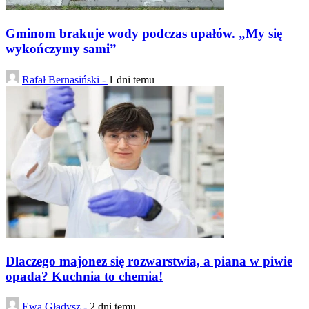
Gminom brakuje wody podczas upałów. „My się
wykończymy sami”
Rafał Bernasiński -
1 dni temu
Dlaczego majonez się rozwarstwia, a piana w piwie
opada? Kuchnia to chemia!
Ewa Gładysz -
2 dni temu