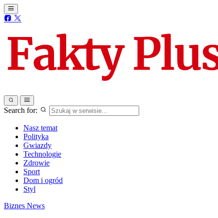
Search for:
Nasz temat
Polityka
Gwiazdy
Technologie
Zdrowie
Sport
Dom i ogród
Styl
Biznes
News