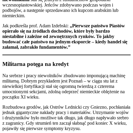
wczesnopiastowskiej. Jeńców zdobywano podczas wojen i
podbojów, a następnie sprzedawano ich kupcom arabskim lub
niemieckim.
Jak podkreśla prof. Adam Izdebski:
„Pierwsze państwo Piastów
opierało się na źródłach dochodów, które były bardzo
niestabilne i zależne od zewnętrznych rynków. To jakby
budować całe państwo na jednym eksporcie – kiedy handel się
załamał, zabrakło fundamentów.”
Militarna potęga na kredyt
Na srebrze i pracy niewolników zbudowano imponującą machinę
militarną. Dobrym przykładem jest Poznań – w ciągu stu lat z
niewielkiej fortyfikacji stał się ogromną twierdzą z czterema
umocnionymi sekcjami, zdolną odeprzeć niemieckie oblężenie na
początku XI wieku.
Rozbudowa grodów, jak Ostrów Lednicki czy Gniezno, pochłaniała
jednak gigantyczne nakłady pracy i materiałów. Utrzymanie wojów
i drużynników było możliwe tak długo, jak długo napływało srebro
z zagranicy. Gdy strumień ten zaczął słabnąć pod koniec X wieku,
pojawiły się pierwsze symptomy kryzysu.