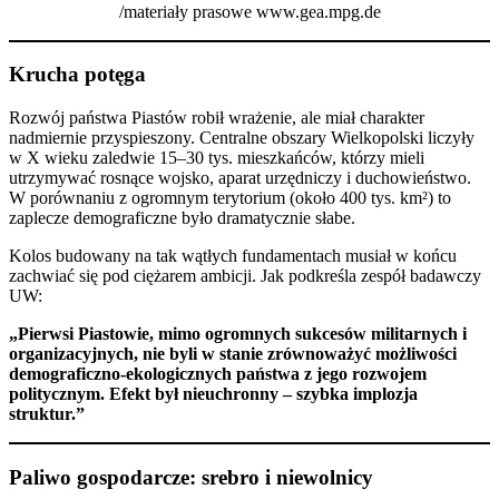
/materiały prasowe www.gea.mpg.de
Krucha potęga
Rozwój państwa Piastów robił wrażenie, ale miał charakter
nadmiernie przyspieszony. Centralne obszary Wielkopolski liczyły
w X wieku zaledwie 15–30 tys. mieszkańców, którzy mieli
utrzymywać rosnące wojsko, aparat urzędniczy i duchowieństwo.
W porównaniu z ogromnym terytorium (około 400 tys. km²) to
zaplecze demograficzne było dramatycznie słabe.
Kolos budowany na tak wątłych fundamentach musiał w końcu
zachwiać się pod ciężarem ambicji. Jak podkreśla zespół badawczy
UW:
„Pierwsi Piastowie, mimo ogromnych sukcesów militarnych i
organizacyjnych, nie byli w stanie zrównoważyć możliwości
demograficzno-ekologicznych państwa z jego rozwojem
politycznym. Efekt był nieuchronny – szybka implozja
struktur.”
Paliwo gospodarcze: srebro i niewolnicy