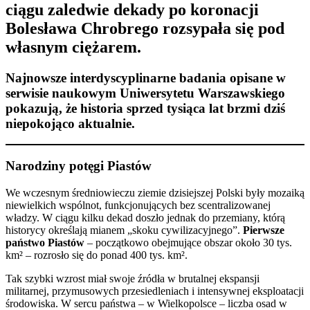
ciągu zaledwie dekady po koronacji
Bolesława Chrobrego rozsypała się pod
własnym ciężarem.
Najnowsze interdyscyplinarne badania opisane w
serwisie naukowym Uniwersytetu Warszawskiego
pokazują, że historia sprzed tysiąca lat brzmi dziś
niepokojąco aktualnie.
Narodziny potęgi Piastów
We wczesnym średniowieczu ziemie dzisiejszej Polski były mozaiką
niewielkich wspólnot, funkcjonujących bez scentralizowanej
władzy. W ciągu kilku dekad doszło jednak do przemiany, którą
historycy określają mianem „skoku cywilizacyjnego”.
Pierwsze
państwo Piastów
– początkowo obejmujące obszar około 30 tys.
km² – rozrosło się do ponad 400 tys. km².
Tak szybki wzrost miał swoje źródła w brutalnej ekspansji
militarnej, przymusowych przesiedleniach i intensywnej eksploatacji
środowiska. W sercu państwa – w Wielkopolsce – liczba osad w