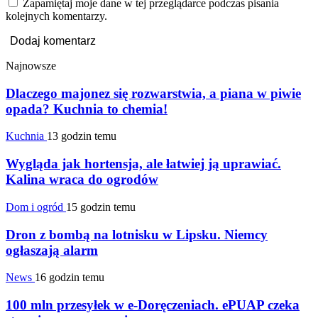
Zapamiętaj moje dane w tej przeglądarce podczas pisania
kolejnych komentarzy.
Najnowsze
Dlaczego majonez się rozwarstwia, a piana w piwie
opada? Kuchnia to chemia!
Kuchnia
13 godzin temu
Wygląda jak hortensja, ale łatwiej ją uprawiać.
Kalina wraca do ogrodów
Dom i ogród
15 godzin temu
Dron z bombą na lotnisku w Lipsku. Niemcy
ogłaszają alarm
News
16 godzin temu
100 mln przesyłek w e-Doręczeniach. ePUAP czeka