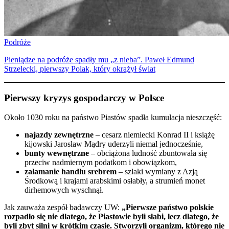
Podróże
Pieniądze na podróże spadły mu „z nieba”. Paweł Edmund
Strzelecki, pierwszy Polak, który okrążył świat
Pierwszy kryzys gospodarczy w Polsce
Około 1030 roku na państwo Piastów spadła kumulacja nieszczęść:
najazdy zewnętrzne
– cesarz niemiecki Konrad II i książę
kijowski Jarosław Mądry uderzyli niemal jednocześnie,
bunty wewnętrzne
– obciążona ludność zbuntowała się
przeciw nadmiernym podatkom i obowiązkom,
załamanie handlu srebrem
– szlaki wymiany z Azją
Środkową i krajami arabskimi osłabły, a strumień monet
dirhemowych wyschnął.
Jak zauważa zespół badawczy UW:
„Pierwsze państwo polskie
rozpadło się nie dlatego, że Piastowie byli słabi, lecz dlatego, że
byli zbyt silni w krótkim czasie. Stworzyli organizm, którego nie