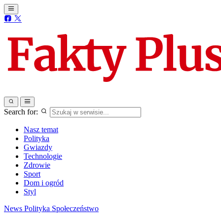
Search for:
Nasz temat
Polityka
Gwiazdy
Technologie
Zdrowie
Sport
Dom i ogród
Styl
News
Polityka
Społeczeństwo