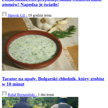
atomów! Napędza je światło!
Sławek Gil -
19 godzin temu
Tarator na upały. Bułgarski chłodnik, który zrobisz
w 10 minut
Rafał Bernasiński -
1 dni temu