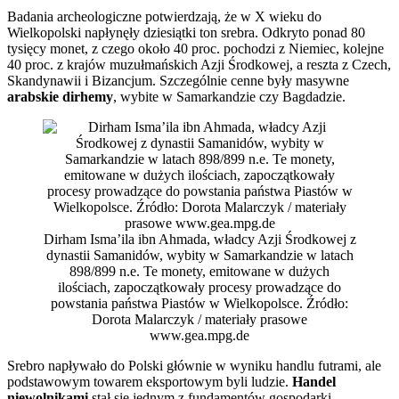
Badania archeologiczne potwierdzają, że w X wieku do
Wielkopolski napłynęły dziesiątki ton srebra. Odkryto ponad 80
tysięcy monet, z czego około 40 proc. pochodzi z Niemiec, kolejne
40 proc. z krajów muzułmańskich Azji Środkowej, a reszta z Czech,
Skandynawii i Bizancjum. Szczególnie cenne były masywne
arabskie dirhemy
, wybite w Samarkandzie czy Bagdadzie.
Dirham Isma’ila ibn Ahmada, władcy Azji Środkowej z
dynastii Samanidów, wybity w Samarkandzie w latach
898/899 n.e. Te monety, emitowane w dużych
ilościach, zapoczątkowały procesy prowadzące do
powstania państwa Piastów w Wielkopolsce. Źródło:
Dorota Malarczyk / materiały prasowe
www.gea.mpg.de
Srebro napływało do Polski głównie w wyniku handlu futrami, ale
podstawowym towarem eksportowym byli ludzie.
Handel
niewolnikami
stał się jednym z fundamentów gospodarki