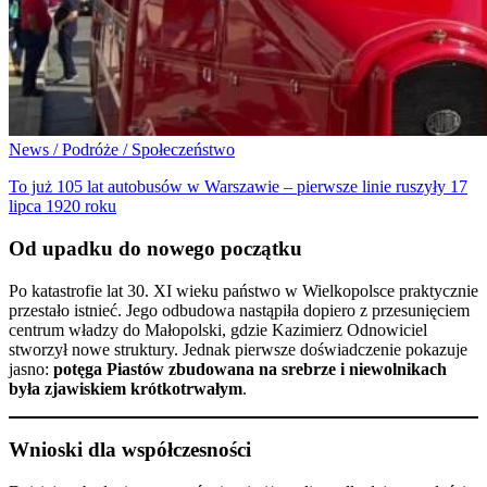
News / Podróże / Społeczeństwo
To już 105 lat autobusów w Warszawie – pierwsze linie ruszyły 17
lipca 1920 roku
Od upadku do nowego początku
Po katastrofie lat 30. XI wieku państwo w Wielkopolsce praktycznie
przestało istnieć. Jego odbudowa nastąpiła dopiero z przesunięciem
centrum władzy do Małopolski, gdzie Kazimierz Odnowiciel
stworzył nowe struktury. Jednak pierwsze doświadczenie pokazuje
jasno:
potęga Piastów zbudowana na srebrze i niewolnikach
była zjawiskiem krótkotrwałym
.
Wnioski dla współczesności