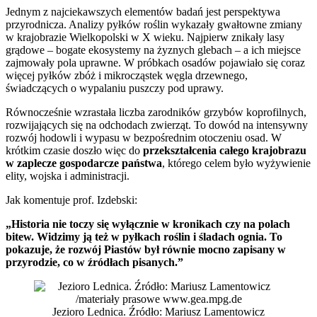
Jednym z najciekawszych elementów badań jest perspektywa
przyrodnicza. Analizy pyłków roślin wykazały gwałtowne zmiany
w krajobrazie Wielkopolski w X wieku. Najpierw znikały lasy
grądowe – bogate ekosystemy na żyznych glebach – a ich miejsce
zajmowały pola uprawne. W próbkach osadów pojawiało się coraz
więcej pyłków zbóż i mikrocząstek węgla drzewnego,
świadczących o wypalaniu puszczy pod uprawy.
Równocześnie wzrastała liczba zarodników grzybów koprofilnych,
rozwijających się na odchodach zwierząt. To dowód na intensywny
rozwój hodowli i wypasu w bezpośrednim otoczeniu osad. W
krótkim czasie doszło więc do
przekształcenia całego krajobrazu
w zaplecze gospodarcze państwa
, którego celem było wyżywienie
elity, wojska i administracji.
Jak komentuje prof. Izdebski:
„Historia nie toczy się wyłącznie w kronikach czy na polach
bitew. Widzimy ją też w pyłkach roślin i śladach ognia. To
pokazuje, że rozwój Piastów był równie mocno zapisany w
przyrodzie, co w źródłach pisanych.”
Jezioro Lednica. Źródło: Mariusz Lamentowicz