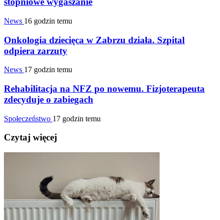
stopniowe wygaszanie
News
16 godzin temu
Onkologia dziecięca w Zabrzu działa. Szpital
odpiera zarzuty
News
17 godzin temu
Rehabilitacja na NFZ po nowemu. Fizjoterapeuta
zdecyduje o zabiegach
Społeczeństwo
17 godzin temu
Czytaj więcej