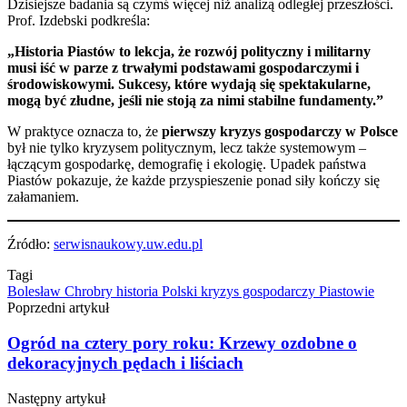
Dzisiejsze badania są czymś więcej niż analizą odległej przeszłości.
Prof. Izdebski podkreśla:
„Historia Piastów to lekcja, że rozwój polityczny i militarny
musi iść w parze z trwałymi podstawami gospodarczymi i
środowiskowymi. Sukcesy, które wydają się spektakularne,
mogą być złudne, jeśli nie stoją za nimi stabilne fundamenty.”
W praktyce oznacza to, że
pierwszy kryzys gospodarczy w Polsce
był nie tylko kryzysem politycznym, lecz także systemowym –
łączącym gospodarkę, demografię i ekologię. Upadek państwa
Piastów pokazuje, że każde przyspieszenie ponad siły kończy się
załamaniem.
Źródło:
serwisnaukowy.uw.edu.pl
Tagi
Bolesław Chrobry
historia Polski
kryzys gospodarczy
Piastowie
Poprzedni artykuł
Ogród na cztery pory roku: Krzewy ozdobne o
dekoracyjnych pędach i liściach
Następny artykuł