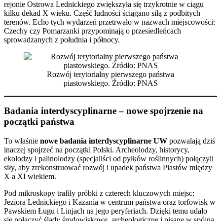
rejonie Ostrowa Lednickiego zwiększyła się trzykrotnie w ciągu
kilku dekad X wieku. Część ludności ściągano siłą z podbitych
terenów. Echo tych wydarzeń przetrwało w nazwach miejscowości:
Czechy czy Pomarzanki przypominają o przesiedleńcach
sprowadzanych z południa i północy.
Rozwój terytorialny pierwszego państwa
piastowskiego. Źródło: PNAS
Badania interdyscyplinarne – nowe spojrzenie na
początki państwa
To właśnie
nowe badania interdyscyplinarne UW
pozwalają dziś
inaczej spojrzeć na początki Polski. Archeolodzy, historycy,
ekolodzy i palinolodzy (specjaliści od pyłków roślinnych) połączyli
siły, aby zrekonstruować rozwój i upadek państwa Piastów między
X a XI wiekiem.
Pod mikroskopy trafiły próbki z czterech kluczowych miejsc:
Jeziora Lednickiego i Kazania w centrum państwa oraz torfowisk w
Pawskiem Ługu i Linjach na jego peryferiach. Dzięki temu udało
się połączyć ślady środowiskowe, archeologiczne i pisane w spójną