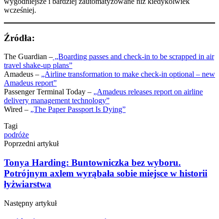
wygodniejsze i bardziej zautomatyzowane niż kiedykolwiek
wcześniej.​
Źródła:
The Guardian –
„Boarding passes and check-in to be scrapped in air
travel shake-up plans”
Amadeus –
„Airline transformation to make check-in optional – new
Amadeus report”
Passenger Terminal Today –
„Amadeus releases report on airline
delivery management technology”
Wired –
„The Paper Passport Is Dying”
Tagi
podróże
Poprzedni artykuł
Tonya Harding: Buntowniczka bez wyboru.
Potrójnym axlem wyrąbała sobie miejsce w historii
łyżwiarstwa
Następny artykuł