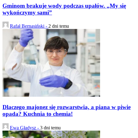
Gminom brakuje wody podczas upałów. „My się
wykończymy sami”
Rafał Bernasiński -
2 dni temu
Dlaczego majonez się rozwarstwia, a piana w piwie
opada? Kuchnia to chemia!
Ewa Gładysz -
3 dni temu