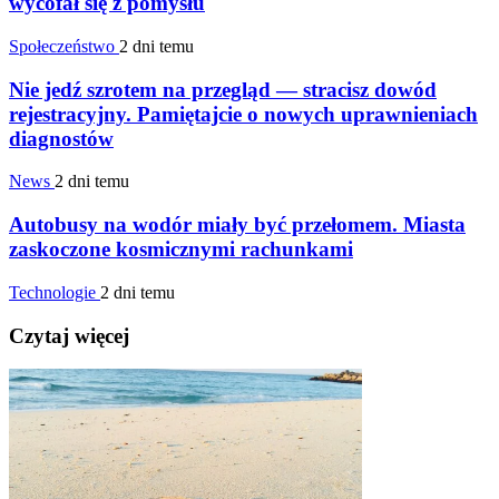
wycofał się z pomysłu
Społeczeństwo
2 dni temu
Nie jedź szrotem na przegląd — stracisz dowód
rejestracyjny. Pamiętajcie o nowych uprawnieniach
diagnostów
News
2 dni temu
Autobusy na wodór miały być przełomem. Miasta
zaskoczone kosmicznymi rachunkami
Technologie
2 dni temu
Czytaj więcej