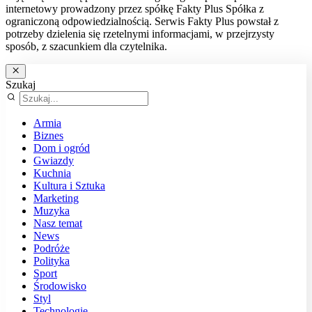
internetowy prowadzony przez spółkę Fakty Plus Spółka z
ograniczoną odpowiedzialnością. Serwis Fakty Plus powstał z
potrzeby dzielenia się rzetelnymi informacjami, w przejrzysty
sposób, z szacunkiem dla czytelnika.
Szukaj
Armia
Biznes
Dom i ogród
Gwiazdy
Kuchnia
Kultura i Sztuka
Marketing
Muzyka
Nasz temat
News
Podróże
Polityka
Sport
Środowisko
Styl
Technologie