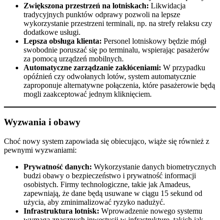
Zwiększona przestrzeń na lotniskach:
Likwidacja
tradycyjnych punktów odprawy pozwoli na lepsze
wykorzystanie przestrzeni terminali, np. na strefy relaksu czy
dodatkowe usługi.​
Lepsza obsługa klienta:
Personel lotniskowy będzie mógł
swobodnie poruszać się po terminalu, wspierając pasażerów
za pomocą urządzeń mobilnych.​
Automatyczne zarządzanie zakłóceniami:
W przypadku
opóźnień czy odwołanych lotów, system automatycznie
zaproponuje alternatywne połączenia, które pasażerowie będą
mogli zaakceptować jednym kliknięciem.​
Wyzwania i obawy
Choć nowy system zapowiada się obiecująco, wiąże się również z
pewnymi wyzwaniami:​
Prywatność danych:
Wykorzystanie danych biometrycznych
budzi obawy o bezpieczeństwo i prywatność informacji
osobistych. Firmy technologiczne, takie jak Amadeus,
zapewniają, że dane będą usuwane w ciągu 15 sekund od
użycia, aby zminimalizować ryzyko nadużyć.​
Infrastruktura lotnisk:
Wprowadzenie nowego systemu
wymaga znacznych inwestycji w infrastrukturę, takich jak