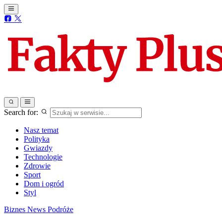
Search for:
Nasz temat
Polityka
Gwiazdy
Technologie
Zdrowie
Sport
Dom i ogród
Styl
Biznes
News
Podróże