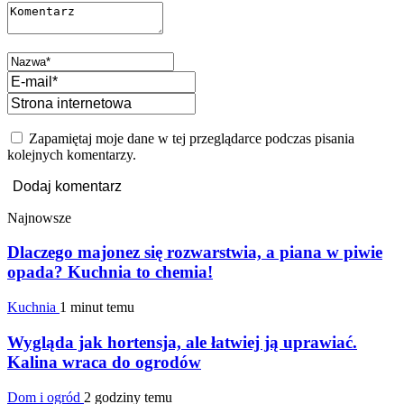
Zapamiętaj moje dane w tej przeglądarce podczas pisania
kolejnych komentarzy.
Najnowsze
Dlaczego majonez się rozwarstwia, a piana w piwie
opada? Kuchnia to chemia!
Kuchnia
1 minut temu
Wygląda jak hortensja, ale łatwiej ją uprawiać.
Kalina wraca do ogrodów
Dom i ogród
2 godziny temu