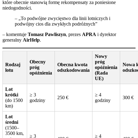
które obecnie stanowią formę rekompensaty za poniesione
niedogodności.
– „To podwójne zwycięstwo dla linii lotniczych i
podwójny cios dla zwykłych podróżnych”
– komentuje
Tomasz Pawliszyn
, prezes
APRA
i dyrektor
generalny
AirHelp
.
Nowy
Obecny
próg
Rodzaj
Obecna kwota
Nowa 
próg
opóźnienia
lotu
odszkodowania
odszko
opóźnienia
(Rada
UE)
Lot
krótki
≥ 3
≥ 4
250 €
300 €
(do 1500
godziny
godziny
km)
Lot
średni
(1500–
3500 km,
≥ 3
≥ 4