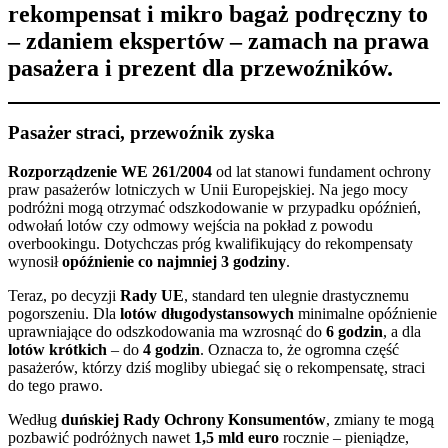
rekompensat i mikro bagaż podręczny to
– zdaniem ekspertów –
zamach na prawa
pasażera
i prezent dla przewoźników.
Pasażer straci, przewoźnik zyska
Rozporządzenie WE 261/2004
od lat stanowi fundament ochrony
praw pasażerów lotniczych w Unii Europejskiej. Na jego mocy
podróżni mogą otrzymać odszkodowanie w przypadku opóźnień,
odwołań lotów czy odmowy wejścia na pokład z powodu
overbookingu. Dotychczas próg kwalifikujący do rekompensaty
wynosił
opóźnienie co najmniej 3 godziny
.
Teraz, po decyzji
Rady UE
, standard ten ulegnie drastycznemu
pogorszeniu. Dla
lotów długodystansowych
minimalne opóźnienie
uprawniające do odszkodowania ma wzrosnąć do
6 godzin
, a dla
lotów krótkich
– do
4 godzin
. Oznacza to, że ogromna część
pasażerów, którzy dziś mogliby ubiegać się o rekompensatę, straci
do tego prawo.
Według
duńskiej Rady Ochrony Konsumentów
, zmiany te mogą
pozbawić podróżnych nawet
1,5 mld euro
rocznie – pieniądze,