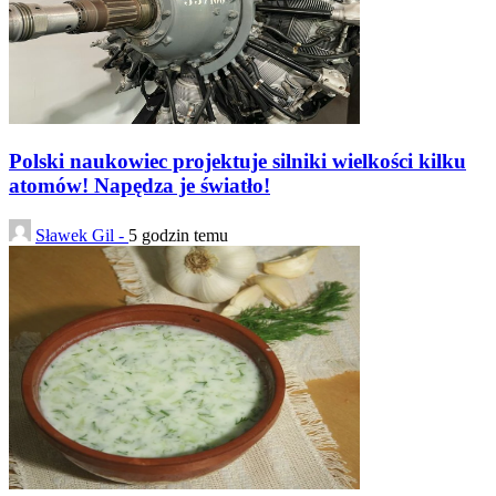
Polski naukowiec projektuje silniki wielkości kilku
atomów! Napędza je światło!
Sławek Gil -
5 godzin temu