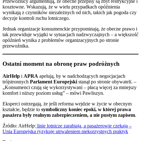
Przewoźnicy argumentują, że obecne przepisy są zbyt restrykcyjne i
kosztowne. Wskazują, że w wielu przypadkach opóźnienia
wynikają z czynników niezależnych od nich, takich jak pogoda czy
decyzje kontroli ruchu lotniczego.
Jednak organizacje konsumenckie przypominają, że obecne prawo i
tak przewiduje wyjątki w sytuacjach nadzwyczajnych – a większość
opóźnień wynika z problemów organizacyjnych po stronie
przewoźnika.
Ostatni moment na obronę praw podróżnych
AirHelp
i
APRA
apelują, by w nadchodzących negocjacjach
trójstronnych
Parlament Europejski
stanął po stronie obywateli. –
„Konsumenci czują się wykorzystywani – płacą więcej za mniejszy
komfort i niższy poziom usług” – mówi Pawliszyn.
Eksperci ostrzegają, że jeśli reforma wejdzie w życie w obecnym
kształcie, będzie to
symboliczny koniec epoki, w której prawa
pasażera były realnym zabezpieczeniem, a nie pustym zapisem
.
Źródło: AirHelp:
linie lotnicze zarabiają, a pasażerowie czekają –
Unia Europejska ryzykuje utrwaleniem niekorzystnych praktyk