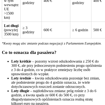
w tym
400 €
400 €
godziny
godziny
wewnątrz
UE
>1500
km)
Lot długi
≥ 3
(powyżej
600 €
≥ 6 godzin
500 €
godziny
3500 km)
*Kwoty mogą ulec zmianie podczas negocjacji z Parlamentem Europejskim.
Co to oznacza dla pasażera?
Loty krótkie
– pozorny wzrost odszkodowania z 250 € do
300 €, ale przy jednoczesnym podniesieniu progu opóźnienia
z 3 do 4 godzin, co w praktyce zmniejszy liczbę osób
uprawnionych do wypłat.
Loty średnie
– kwota odszkodowania pozostaje bez zmian,
ale podniesienie progu do 4 godzin oznacza, że wiele
dotychczasowych roszczeń zostanie odrzuconych.
Loty długie
– najdotkliwsza zmiana: próg rośnie z 3 do 6
godzin, a kwota spada ze 600 € do 500 €, co przy
długodystansowych opóźnieniach oznacza realną stratę
kilkuset euro na pasażera.