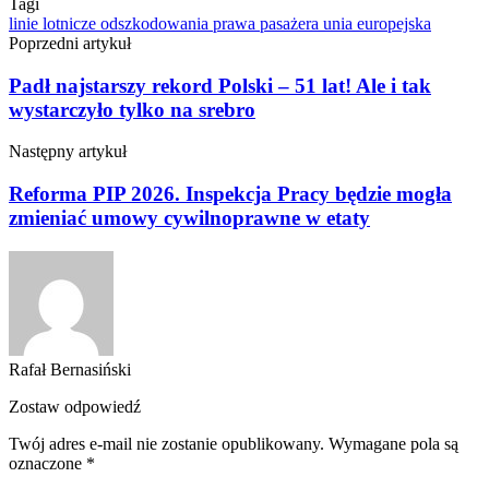
Tagi
linie lotnicze
odszkodowania
prawa pasażera
unia europejska
Poprzedni artykuł
Padł najstarszy rekord Polski – 51 lat! Ale i tak
wystarczyło tylko na srebro
Następny artykuł
Reforma PIP 2026. Inspekcja Pracy będzie mogła
zmieniać umowy cywilnoprawne w etaty
Rafał Bernasiński
Zostaw odpowiedź
Twój adres e-mail nie zostanie opublikowany.
Wymagane pola są
oznaczone
*