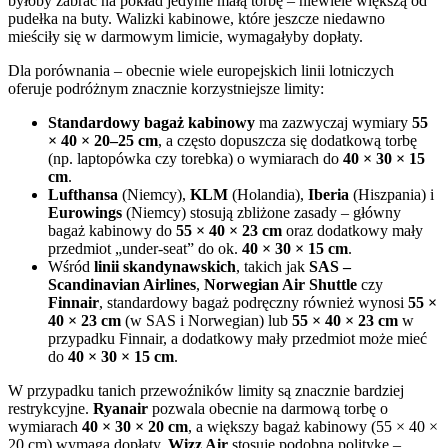
byłoby zabrać na pokład jedynie małą torbę – niewiele większą od
pudełka na buty. Walizki kabinowe, które jeszcze niedawno
mieściły się w darmowym limicie, wymagałyby dopłaty.
Dla porównania – obecnie wiele europejskich linii lotniczych
oferuje podróżnym znacznie korzystniejsze limity:
Standardowy bagaż kabinowy
ma zazwyczaj wymiary
55
× 40 × 20–25 cm
, a często dopuszcza się dodatkową torbę
(np. laptopówka czy torebka) o wymiarach do
40 × 30 × 15
cm
.
Lufthansa
(Niemcy),
KLM
(Holandia),
Iberia
(Hiszpania) i
Eurowings
(Niemcy) stosują zbliżone zasady – główny
bagaż kabinowy do
55 × 40 × 23 cm
oraz dodatkowy mały
przedmiot „under-seat” do ok.
40 × 30 × 15 cm
.
Wśród
linii skandynawskich
, takich jak
SAS –
Scandinavian Airlines
,
Norwegian Air Shuttle
czy
Finnair
, standardowy bagaż podręczny również wynosi
55 ×
40 × 23 cm
(w SAS i Norwegian) lub
55 × 40 × 23 cm
w
przypadku Finnair, a dodatkowy mały przedmiot może mieć
do
40 × 30 × 15 cm
.
W przypadku tanich przewoźników limity są znacznie bardziej
restrykcyjne.
Ryanair
pozwala obecnie na darmową torbę o
wymiarach
40 × 30 × 20 cm
, a większy bagaż kabinowy (55 × 40 ×
20 cm) wymaga dopłaty.
Wizz Air
stosuje podobną politykę –