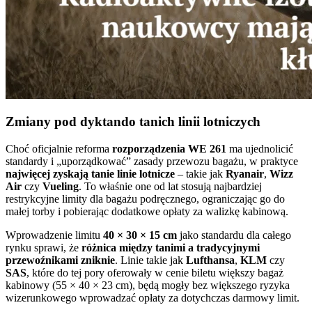
Zmiany pod dyktando tanich linii lotniczych
Choć oficjalnie reforma
rozporządzenia WE 261
ma ujednolicić
standardy i „uporządkować” zasady przewozu bagażu, w praktyce
najwięcej zyskają tanie linie lotnicze
– takie jak
Ryanair
,
Wizz
Air
czy
Vueling
. To właśnie one od lat stosują najbardziej
restrykcyjne limity dla bagażu podręcznego, ograniczając go do
małej torby i pobierając dodatkowe opłaty za walizkę kabinową.
Wprowadzenie limitu
40 × 30 × 15 cm
jako standardu dla całego
rynku sprawi, że
różnica między tanimi a tradycyjnymi
przewoźnikami zniknie
. Linie takie jak
Lufthansa
,
KLM
czy
SAS
, które do tej pory oferowały w cenie biletu większy bagaż
kabinowy (55 × 40 × 23 cm), będą mogły bez większego ryzyka
wizerunkowego wprowadzać opłaty za dotychczas darmowy limit.