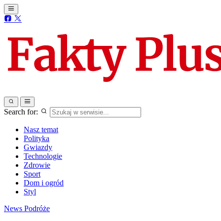
Search for:
Nasz temat
Polityka
Gwiazdy
Technologie
Zdrowie
Sport
Dom i ogród
Styl
News
Podróże