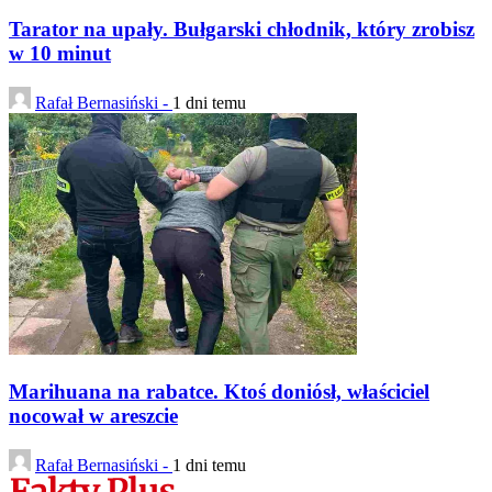
Tarator na upały. Bułgarski chłodnik, który zrobisz
w 10 minut
Rafał Bernasiński -
1 dni temu
Marihuana na rabatce. Ktoś doniósł, właściciel
nocował w areszcie
Rafał Bernasiński -
1 dni temu