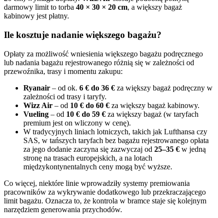
darmowy limit to torba
40 × 30 × 20 cm
, a większy bagaż
kabinowy jest płatny.
Ile kosztuje nadanie większego bagażu?
Opłaty za możliwość wniesienia większego bagażu podręcznego
lub nadania bagażu rejestrowanego różnią się w zależności od
przewoźnika, trasy i momentu zakupu:
Ryanair
– od ok.
6 € do 36 €
za większy bagaż podręczny w
zależności od trasy i taryfy.
Wizz Air
– od
10 € do 60 €
za większy bagaż kabinowy.
Vueling
– od
10 € do 59 €
za większy bagaż (w taryfach
premium jest on wliczony w cenę).
W tradycyjnych liniach lotniczych, takich jak Lufthansa czy
SAS, w tańszych taryfach bez bagażu rejestrowanego opłata
za jego dodanie zaczyna się zazwyczaj od
25–35 €
w jedną
stronę na trasach europejskich, a na lotach
międzykontynentalnych ceny mogą być wyższe.
Co więcej, niektóre linie wprowadziły systemy premiowania
pracowników za wykrywanie dodatkowego lub przekraczającego
limit bagażu. Oznacza to, że kontrola w bramce staje się kolejnym
narzędziem generowania przychodów.