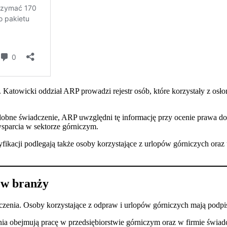
. Katowicki oddział ARP prowadzi rejestr osób, które korzystały z os
podobne świadczenie, ARP uwzględni tę informację przy ocenie prawa
wsparcia w sektorze górniczym.
fikacji podlegają także osoby korzystające z urlopów górniczych or
 w branży
dczenia. Osoby korzystające z odpraw i urlopów górniczych mają podp
ia obejmują pracę w przedsiębiorstwie górniczym oraz w firmie świadc