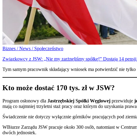
Biznes / News / Społeczeństwo
Związkowcy z JSW: „Nie my zarżnęliśmy spółkę!” Dostają 14 pensji r
Tym samym pracownik składający wniosek ma potwierdzić nie tylko wcz
Kto może dostać 170 tys. zł w JSW?
Program osłonowy dla
Jastrzębskiej Spółki Węglowej
przewiduje
j
mają co najmniej trzyletni staż pracy oraz którym do uzyskania prawa
Świadczenie nie dotyczy wyłącznie górników pracujących pod ziemią.
WBiurze Zarządu JSW pracuje około 300 osób, natomiast w Centru
dwóch jednostek.