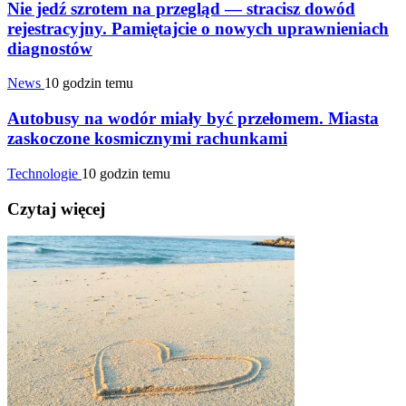
Nie jedź szrotem na przegląd — stracisz dowód
rejestracyjny. Pamiętajcie o nowych uprawnieniach
diagnostów
News
10 godzin temu
Autobusy na wodór miały być przełomem. Miasta
zaskoczone kosmicznymi rachunkami
Technologie
10 godzin temu
Czytaj więcej