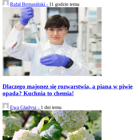
Rafał Bernasiński -
11 godzin temu
Dlaczego majonez się rozwarstwia, a piana w piwie
opada? Kuchnia to chemia!
Ewa Gładysz -
1 dni temu