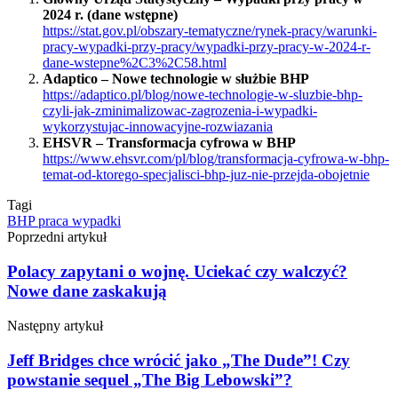
2024 r. (dane wstępne)
https://stat.gov.pl/obszary-tematyczne/rynek-pracy/warunki-
pracy-wypadki-przy-pracy/wypadki-przy-pracy-w-2024-r-
dane-wstepne%2C3%2C58.html
Adaptico – Nowe technologie w służbie BHP
https://adaptico.pl/blog/nowe-technologie-w-sluzbie-bhp-
czyli-jak-zminimalizowac-zagrozenia-i-wypadki-
wykorzystujac-innowacyjne-rozwiazania
EHSVR – Transformacja cyfrowa w BHP
https://www.ehsvr.com/pl/blog/transformacja-cyfrowa-w-bhp-
temat-od-ktorego-specjalisci-bhp-juz-nie-przejda-obojetnie
Tagi
BHP
praca
wypadki
Poprzedni artykuł
Polacy zapytani o wojnę. Uciekać czy walczyć?
Nowe dane zaskakują
Następny artykuł
Jeff Bridges chce wrócić jako „The Dude”! Czy
powstanie sequel „The Big Lebowski”?