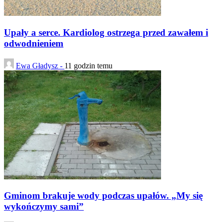
Upały a serce. Kardiolog ostrzega przed zawałem i
odwodnieniem
Ewa Gładysz -
11 godzin temu
Gminom brakuje wody podczas upałów. „My się
wykończymy sami”