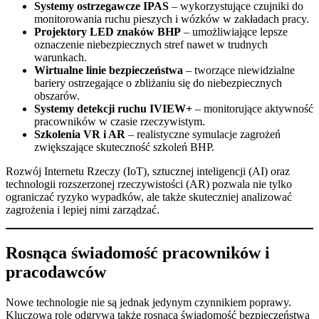
Systemy ostrzegawcze IPAS
– wykorzystujące czujniki do
monitorowania ruchu pieszych i wózków w zakładach pracy.
Projektory LED znaków BHP
– umożliwiające lepsze
oznaczenie niebezpiecznych stref nawet w trudnych
warunkach.
Wirtualne linie bezpieczeństwa
– tworzące niewidzialne
bariery ostrzegające o zbliżaniu się do niebezpiecznych
obszarów.
Systemy detekcji ruchu IVIEW+
– monitorujące aktywność
pracowników w czasie rzeczywistym.
Szkolenia VR i AR
– realistyczne symulacje zagrożeń
zwiększające skuteczność szkoleń BHP.
Rozwój Internetu Rzeczy (IoT), sztucznej inteligencji (AI) oraz
technologii rozszerzonej rzeczywistości (AR) pozwala nie tylko
ograniczać ryzyko wypadków, ale także skuteczniej analizować
zagrożenia i lepiej nimi zarządzać.
Rosnąca świadomość pracowników i
pracodawców
Nowe technologie nie są jednak jedynym czynnikiem poprawy.
Kluczową rolę odgrywa także rosnąca świadomość bezpieczeństwa