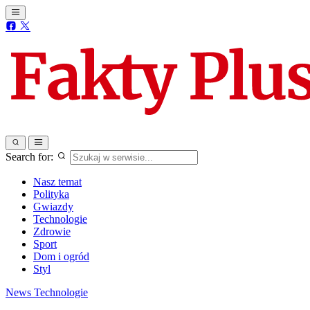
Search for:
Nasz temat
Polityka
Gwiazdy
Technologie
Zdrowie
Sport
Dom i ogród
Styl
News
Technologie