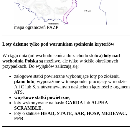
mapa ograniczeń PAŻP
Loty dzienne tylko pod warunkiem spełnienia kryteriów
W ciągu dnia (od wschodu słońca do zachodu słońca)
loty nad
wschodnią Polską
są możliwe, ale tylko w ściśle określonych
przypadkach. Do wyjątków zaliczają się:
załogowe statki powietrzne wykonujące loty po złożeniu
planu lotu
, wyposażone w transponder pracujący w modzie
A i C lub S, z utrzymywanym nasłuchem łączności z organem
ATS,
wojskowe statki powietrzne
,
loty wykonywane na hasło
GARDA
lub
ALPHA
SCRAMBLE
,
loty o statusie
HEAD, STATE, SAR, HOSP, MEDEVAC,
FFR
.