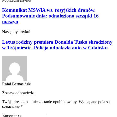
Poprzedni artykuł
Komunikat MSWiA ws. rosyjskich dronów.
Podsumowanie dnia: odnaleziono szczątki 16
maszyn
Następny artykuł
Lexus rodziny premiera Donalda Tuska skradziony
w Trójmieście. Policja odnalazła auto w Gdańsku
Rafał Bernasiński
Zostaw odpowiedź
Twój adres e-mail nie zostanie opublikowany.
Wymagane pola są
oznaczone
*