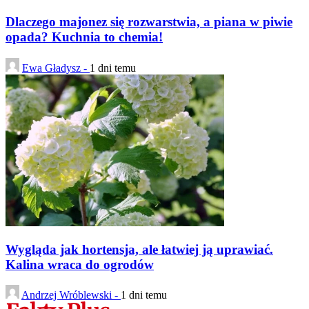
Dlaczego majonez się rozwarstwia, a piana w piwie
opada? Kuchnia to chemia!
Ewa Gładysz -
1 dni temu
Wygląda jak hortensja, ale łatwiej ją uprawiać.
Kalina wraca do ogrodów
Andrzej Wróblewski -
1 dni temu