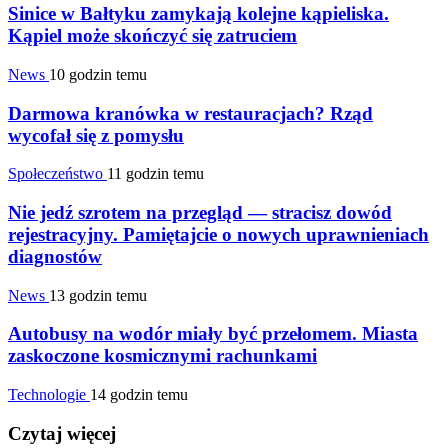
Sinice w Bałtyku zamykają kolejne kąpieliska.
Kąpiel może skończyć się zatruciem
News
10 godzin temu
Darmowa kranówka w restauracjach? Rząd
wycofał się z pomysłu
Społeczeństwo
11 godzin temu
Nie jedź szrotem na przegląd — stracisz dowód
rejestracyjny. Pamiętajcie o nowych uprawnieniach
diagnostów
News
13 godzin temu
Autobusy na wodór miały być przełomem. Miasta
zaskoczone kosmicznymi rachunkami
Technologie
14 godzin temu
Czytaj więcej