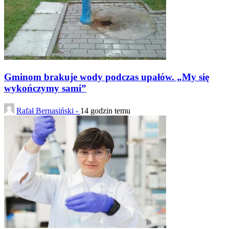
Gminom brakuje wody podczas upałów. „My się
wykończymy sami”
Rafał Bernasiński -
14 godzin temu