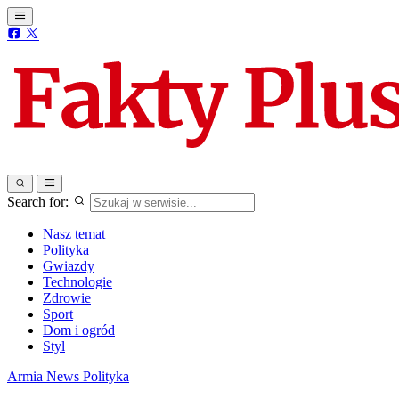
Search for:
Nasz temat
Polityka
Gwiazdy
Technologie
Zdrowie
Sport
Dom i ogród
Styl
Armia
News
Polityka