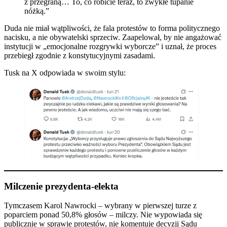
z przegraną… To, co robicie teraz, to zwykłe tupanie
nóżką.”
Duda nie miał wątpliwości, że fala protestów to forma politycznego
nacisku, a nie obywatelski sprzeciw. Zaapelował, by nie angażować
instytucji w „emocjonalne rozgrywki wyborcze” i uznał, że proces
przebiegł zgodnie z konstytucyjnymi zasadami.
Tusk na X odpowiada w swoim stylu:
Milczenie prezydenta-elekta
Tymczasem Karol Nawrocki – wybrany w pierwszej turze z
poparciem ponad 50,8% głosów – milczy. Nie wypowiada się
publicznie w sprawie protestów, nie komentuje decyzji Sądu