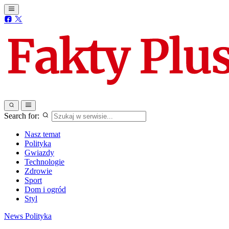
Search for:
Nasz temat
Polityka
Gwiazdy
Technologie
Zdrowie
Sport
Dom i ogród
Styl
News
Polityka