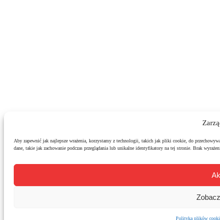
Zarzą
Aby zapewnić jak najlepsze wrażenia, korzystamy z technologii, takich jak pliki cookie, do przechowyw
dane, takie jak zachowanie podczas przeglądania lub unikalne identyfikatory na tej stronie. Brak wyraż
Ak
Zobacz
Polityka plików cooki