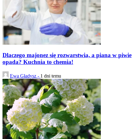
Dlaczego majonez się rozwarstwia, a piana w piwie
opada? Kuchnia to chemia!
Ewa Gładysz -
1 dni temu