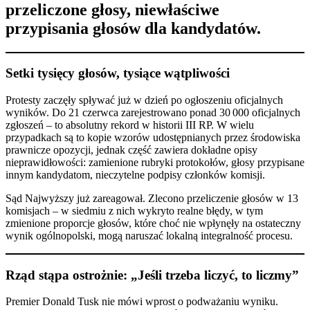
przeliczone głosy, niewłaściwe
przypisania głosów dla kandydatów.
Setki tysięcy głosów, tysiące wątpliwości
Protesty zaczęły spływać już w dzień po ogłoszeniu oficjalnych
wyników. Do 21 czerwca zarejestrowano ponad 30 000 oficjalnych
zgłoszeń – to absolutny rekord w historii III RP. W wielu
przypadkach są to kopie wzorów udostępnianych przez środowiska
prawnicze opozycji, jednak część zawiera dokładne opisy
nieprawidłowości: zamienione rubryki protokołów, głosy przypisane
innym kandydatom, nieczytelne podpisy członków komisji.
Sąd Najwyższy już zareagował. Zlecono przeliczenie głosów w 13
komisjach – w siedmiu z nich wykryto realne błędy, w tym
zmienione proporcje głosów, które choć nie wpłynęły na ostateczny
wynik ogólnopolski, mogą naruszać lokalną integralność procesu.
Rząd stąpa ostrożnie: „Jeśli trzeba liczyć, to liczmy”
Premier Donald Tusk nie mówi wprost o podważaniu wyniku.