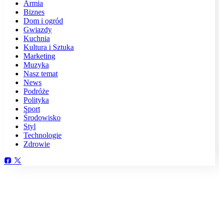
Armia
Biznes
Dom i ogród
Gwiazdy
Kuchnia
Kultura i Sztuka
Marketing
Muzyka
Nasz temat
News
Podróże
Polityka
Sport
Środowisko
Styl
Technologie
Zdrowie