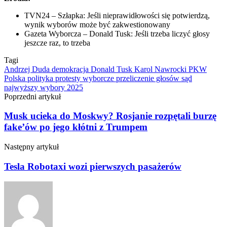
TVN24 –
Szłapka: Jeśli nieprawidłowości się potwierdzą,
wynik wyborów może być zakwestionowany
Gazeta Wyborcza –
Donald Tusk: Jeśli trzeba liczyć głosy
jeszcze raz, to trzeba
Tagi
Andrzej Duda
demokracja
Donald Tusk
Karol Nawrocki
PKW
Polska polityka
protesty wyborcze
przeliczenie głosów
sąd
najwyższy
wybory 2025
Poprzedni artykuł
Musk ucieka do Moskwy? Rosjanie rozpętali burzę
fake’ów po jego kłótni z Trumpem
Następny artykuł
Tesla Robotaxi wozi pierwszych pasażerów