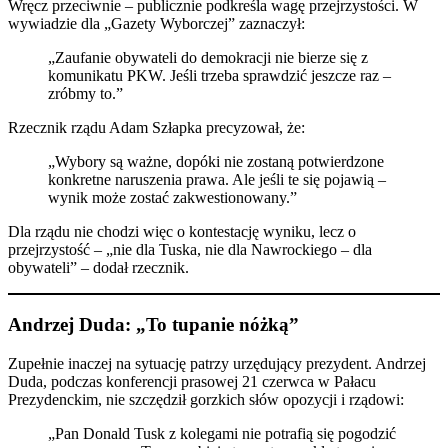
Wręcz przeciwnie – publicznie podkreśla wagę przejrzystości. W
wywiadzie dla „Gazety Wyborczej” zaznaczył:
„Zaufanie obywateli do demokracji nie bierze się z
komunikatu PKW. Jeśli trzeba sprawdzić jeszcze raz –
zróbmy to.”
Rzecznik rządu Adam Szłapka precyzował, że:
„Wybory są ważne, dopóki nie zostaną potwierdzone
konkretne naruszenia prawa. Ale jeśli te się pojawią –
wynik może zostać zakwestionowany.”
Dla rządu nie chodzi więc o kontestację wyniku, lecz o
przejrzystość – „nie dla Tuska, nie dla Nawrockiego – dla
obywateli” – dodał rzecznik.
Andrzej Duda: „To tupanie nóżką”
Zupełnie inaczej na sytuację patrzy urzędujący prezydent. Andrzej
Duda, podczas konferencji prasowej 21 czerwca w Pałacu
Prezydenckim, nie szczędził gorzkich słów opozycji i rządowi:
„Pan Donald Tusk z kolegami nie potrafią się pogodzić