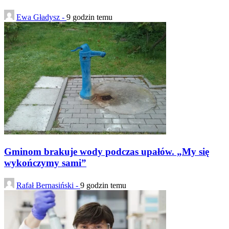
Ewa Gładysz -
9 godzin temu
Gminom brakuje wody podczas upałów. „My się
wykończymy sami”
Rafał Bernasiński -
9 godzin temu