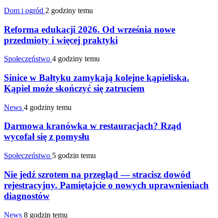
Dom i ogród
2 godziny temu
Reforma edukacji 2026. Od września nowe
przedmioty i więcej praktyki
Społeczeństwo
4 godziny temu
Sinice w Bałtyku zamykają kolejne kąpieliska.
Kąpiel może skończyć się zatruciem
News
4 godziny temu
Darmowa kranówka w restauracjach? Rząd
wycofał się z pomysłu
Społeczeństwo
5 godzin temu
Nie jedź szrotem na przegląd — stracisz dowód
rejestracyjny. Pamiętajcie o nowych uprawnieniach
diagnostów
News
8 godzin temu