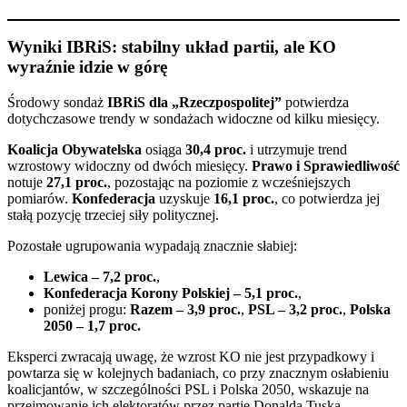
Wyniki IBRiS: stabilny układ partii, ale KO
wyraźnie idzie w górę
Środowy sondaż
IBRiS dla „Rzeczpospolitej”
potwierdza
dotychczasowe trendy w sondażach widoczne od kilku miesięcy.
Koalicja Obywatelska
osiąga
30,4 proc.
i utrzymuje trend
wzrostowy widoczny od dwóch miesięcy.
Prawo i Sprawiedliwość
notuje
27,1 proc.
, pozostając na poziomie z wcześniejszych
pomiarów.
Konfederacja
uzyskuje
16,1 proc.
, co potwierdza jej
stałą pozycję trzeciej siły politycznej.
Pozostałe ugrupowania wypadają znacznie słabiej:
Lewica – 7,2 proc.
,
Konfederacja Korony Polskiej – 5,1 proc.
,
poniżej progu:
Razem – 3,9 proc.
,
PSL – 3,2 proc.
,
Polska
2050 – 1,7 proc.
Eksperci zwracają uwagę, że wzrost KO nie jest przypadkowy i
powtarza się w kolejnych badaniach, co przy znacznym osłabieniu
koalicjantów, w szczególności PSL i Polska 2050, wskazuje na
przejmowanie ich elektoratów przez partię Donalda Tuska.