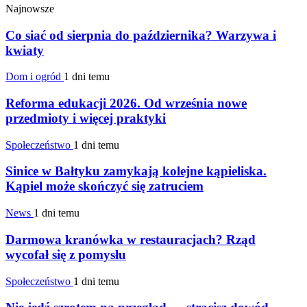
Najnowsze
Co siać od sierpnia do października? Warzywa i
kwiaty
Dom i ogród
1 dni temu
Reforma edukacji 2026. Od września nowe
przedmioty i więcej praktyki
Społeczeństwo
1 dni temu
Sinice w Bałtyku zamykają kolejne kąpieliska.
Kąpiel może skończyć się zatruciem
News
1 dni temu
Darmowa kranówka w restauracjach? Rząd
wycofał się z pomysłu
Społeczeństwo
1 dni temu