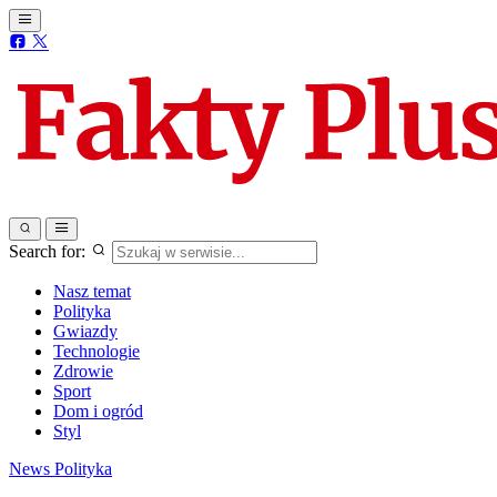
Search for:
Nasz temat
Polityka
Gwiazdy
Technologie
Zdrowie
Sport
Dom i ogród
Styl
News
Polityka