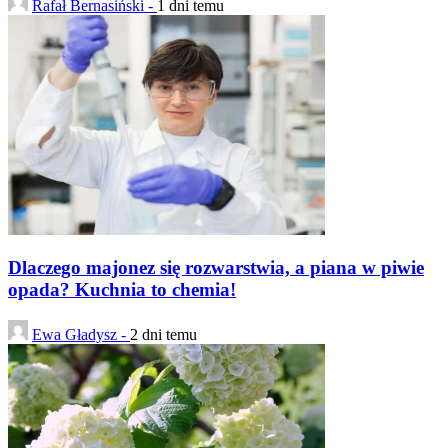
Rafał Bernasiński -
1 dni temu
Dlaczego majonez się rozwarstwia, a piana w piwie
opada? Kuchnia to chemia!
Ewa Gładysz -
2 dni temu