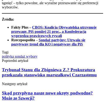
tąpnięć – tylko powolne, ale wyraźne przesuwanie się preferencji
wyborców.
Źródła:
Fakty Plus –
CBOS: Koalicja Obywatelska utrzymuje
przewagę. PiS poniżej 21 proc., a Konfederacja
wyprzedza prawicowych rywali
Rzeczpospolita
–
Sondaż partyjny: Utrwala się
pozytywny trend dla KO i negatywny dla PiS
Tagi
polityka
sondaż
wybory
Poprzedni artykuł
Trybunał Stanu dla Zbigniewa Z.? Prokuratura
przekazała stanowisko marszałkowi Czarzastemu
Następny artykuł
Skąd przypłyną nasze nowe okręty podwodne?
Może ze Szwecji?