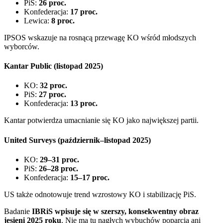
PiS:
26 proc.
Konfederacja:
17 proc.
Lewica:
8 proc.
IPSOS wskazuje na rosnącą przewagę KO wśród młodszych
wyborców.
Kantar Public (listopad 2025)
KO:
32 proc.
PiS:
27 proc.
Konfederacja:
13 proc.
Kantar potwierdza umacnianie się KO jako największej partii.
United Surveys (październik–listopad 2025)
KO:
29–31 proc.
PiS:
26–28 proc.
Konfederacja:
15–17 proc.
US także odnotowuje trend wzrostowy KO i stabilizację PiS.
Badanie
IBRiS wpisuje się w szerszy, konsekwentny obraz
jesieni 2025 roku
. Nie ma tu nagłych wybuchów poparcia ani