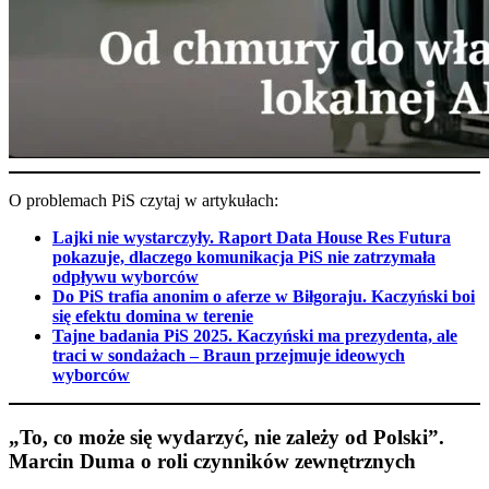
O problemach PiS czytaj w artykułach:
Lajki nie wystarczyły. Raport Data House Res Futura
pokazuje, dlaczego komunikacja PiS nie zatrzymała
odpływu wyborców
Do PiS trafia anonim o aferze w Biłgoraju. Kaczyński boi
się efektu domina w terenie
Tajne badania PiS 2025. Kaczyński ma prezydenta, ale
traci w sondażach – Braun przejmuje ideowych
wyborców
„To, co może się wydarzyć, nie zależy od Polski”.
Marcin Duma o roli czynników zewnętrznych