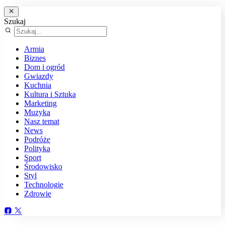
Szukaj
Armia
Biznes
Dom i ogród
Gwiazdy
Kuchnia
Kultura i Sztuka
Marketing
Muzyka
Nasz temat
News
Podróże
Polityka
Sport
Środowisko
Styl
Technologie
Zdrowie