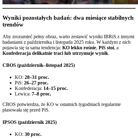
Wyniki pozostałych badań: dwa miesiące stabilnych
trendów
Aby zrozumieć pełny obraz, warto zestawić wyniki IBRiS z innymi
badaniami z października i listopada 2025 roku. W każdym z nich
pojawia się ta sama tendencja:
KO lekko rośnie
,
PiS stoi
, a
Konfederacja delikatnie traci lub utrzymuje wynik
.
CBOS (październik–listopad 2025)
KO:
28–31 proc.
PiS:
26–27 proc.
Konfederacja:
14–15 proc.
Lewica:
7–8 proc.
CBOS potwierdza, że KO w ostatnich tygodniach regularnie
plasowała się przed PiS.
IPSOS (październik 2025)
KO:
30 proc.