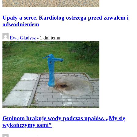
Upały a serce. Kardiolog ostrzega przed zawałem i
odwodnieniem
Ewa Gładysz -
1 dni temu
Gminom brakuje wody podczas upałów. „My się
wykończymy sami”