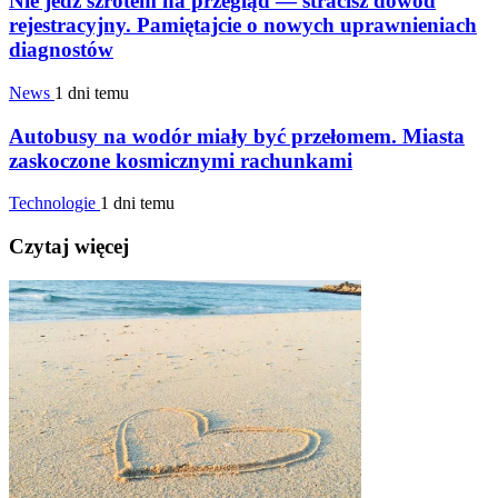
Nie jedź szrotem na przegląd — stracisz dowód
rejestracyjny. Pamiętajcie o nowych uprawnieniach
diagnostów
News
1 dni temu
Autobusy na wodór miały być przełomem. Miasta
zaskoczone kosmicznymi rachunkami
Technologie
1 dni temu
Czytaj więcej