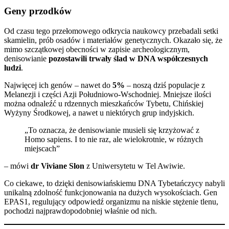
Geny przodków
Od czasu tego przełomowego odkrycia naukowcy przebadali setki
skamielin, prób osadów i materiałów genetycznych. Okazało się, że
mimo szczątkowej obecności w zapisie archeologicznym,
denisowianie
pozostawili trwały ślad w DNA współczesnych
ludzi
.
Najwięcej ich genów – nawet do
5%
– noszą dziś populacje z
Melanezji i części Azji Południowo-Wschodniej. Mniejsze ilości
można odnaleźć u rdzennych mieszkańców Tybetu, Chińskiej
Wyżyny Środkowej, a nawet u niektórych grup indyjskich.
„To oznacza, że denisowianie musieli się krzyżować z
Homo sapiens. I to nie raz, ale wielokrotnie, w różnych
miejscach”
– mówi
dr Viviane Slon
z Uniwersytetu w Tel Awiwie.
Co ciekawe, to dzięki denisowiańskiemu DNA Tybetańczycy nabyli
unikalną zdolność funkcjonowania na dużych wysokościach. Gen
EPAS1, regulujący odpowiedź organizmu na niskie stężenie tlenu,
pochodzi najprawdopodobniej właśnie od nich.