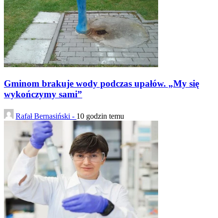
Gminom brakuje wody podczas upałów. „My się
wykończymy sami”
Rafał Bernasiński -
10 godzin temu