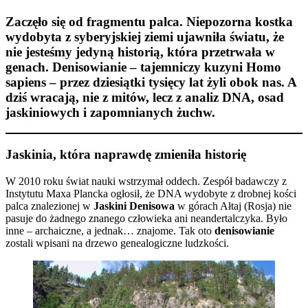
Zaczęło się od fragmentu palca. Niepozorna kostka
wydobyta z syberyjskiej ziemi ujawniła światu, że
nie jesteśmy jedyną historią, która przetrwała w
genach. Denisowianie – tajemniczy kuzyni Homo
sapiens – przez dziesiątki tysięcy lat żyli obok nas. A
dziś wracają, nie z mitów, lecz z analiz DNA, osad
jaskiniowych i zapomnianych żuchw.
Jaskinia, która naprawdę zmieniła historię
W 2010 roku świat nauki wstrzymał oddech. Zespół badawczy z
Instytutu Maxa Plancka ogłosił, że DNA wydobyte z drobnej kości
palca znalezionej w
Jaskini Denisowa
w górach Ałtaj (Rosja) nie
pasuje do żadnego znanego człowieka ani neandertalczyka. Było
inne – archaiczne, a jednak… znajome. Tak oto
denisowianie
zostali wpisani na drzewo genealogiczne ludzkości.