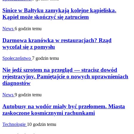
Sinice w Bałtyku zamykają kolejne kąpieliska.
Kąpiel może skończyć się zatruciem
News
6 godzin temu
Darmowa kranówka w restauracjach? Rząd
wycofał się z pomysłu
Społeczeństwo
7 godzin temu
Nie jedź szrotem na przegląd — stracisz dowód
rejestracyjny. Pamiętajcie o nowych uprawnieniach
diagnostów
News
9 godzin temu
Autobusy na wodór miały być przełomem. Miasta
zaskoczone kosmicznymi rachunkami
Technologie
10 godzin temu