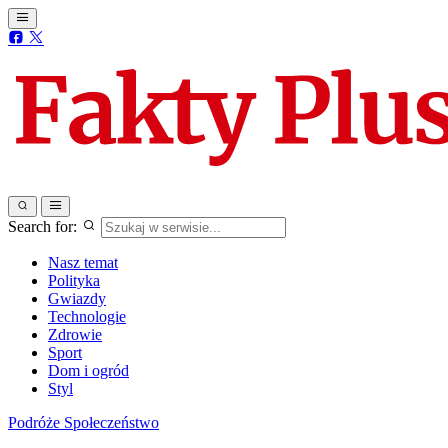
Search for:
Nasz temat
Polityka
Gwiazdy
Technologie
Zdrowie
Sport
Dom i ogród
Styl
Podróże
Społeczeństwo