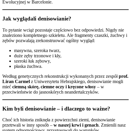
Ewolucyjnej w Barcelonie.
Jak wyglądali denisowianie?
To pytanie wciąż pozostaje częściowo bez odpowiedzi. Nigdy nie
znaleziono kompletnego szkieletu. Ale fragmenty czaszki, żuchwy i
zębów pozwalają zrekonstruować ogólny wygląd:
masywna, szeroka twarz,
duże zęby trzonowe i kły,
szeroki łuk zębowy,
płaska żuchwa.
Według genetycznych rekonstrukcji wykonanych przez zespół
prof.
Liran Carmel
z Uniwersytetu Hebrajskiego, denisowianie mogli
mieć
ciemną skórę, ciemne oczy i kręcone włosy
– w
przeciwieństwie do jasnoskórych neandertalczyków.
K
im byli denisowianie – i dlaczego to ważne?
Choć ich historia zniknęła z powierzchni ziemi, denisowianie
przetrwali w inny sposób –
w naszej krwi i genach
. Zmienili nasz
system odpornościowy, przystosowali do warunków