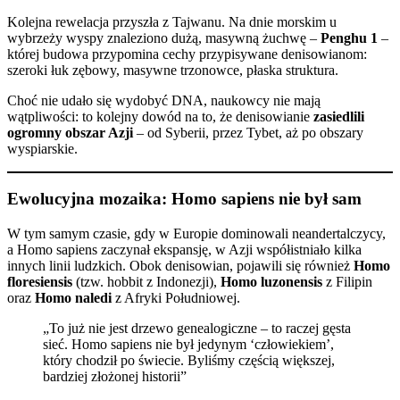
Kolejna rewelacja przyszła z Tajwanu. Na dnie morskim u
wybrzeży wyspy znaleziono dużą, masywną żuchwę –
Penghu 1
–
której budowa przypomina cechy przypisywane denisowianom:
szeroki łuk zębowy, masywne trzonowce, płaska struktura.
Choć nie udało się wydobyć DNA, naukowcy nie mają
wątpliwości: to kolejny dowód na to, że denisowianie
zasiedlili
ogromny obszar Azji
– od Syberii, przez Tybet, aż po obszary
wyspiarskie.
Ewolucyjna mozaika: Homo sapiens nie był sam
W tym samym czasie, gdy w Europie dominowali neandertalczycy,
a Homo sapiens zaczynał ekspansję, w Azji współistniało kilka
innych linii ludzkich. Obok denisowian, pojawili się również
Homo
floresiensis
(tzw. hobbit z Indonezji),
Homo luzonensis
z Filipin
oraz
Homo naledi
z Afryki Południowej.
„To już nie jest drzewo genealogiczne – to raczej gęsta
sieć. Homo sapiens nie był jedynym ‘człowiekiem’,
który chodził po świecie. Byliśmy częścią większej,
bardziej złożonej historii”