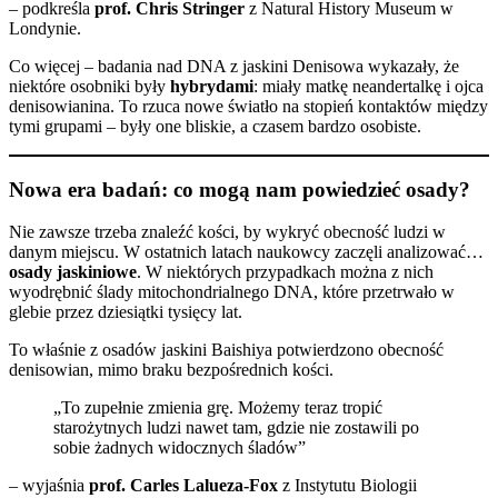
– podkreśla
prof. Chris Stringer
z Natural History Museum w
Londynie.
Co więcej – badania nad DNA z jaskini Denisowa wykazały, że
niektóre osobniki były
hybrydami
: miały matkę neandertalkę i ojca
denisowianina. To rzuca nowe światło na stopień kontaktów między
tymi grupami – były one bliskie, a czasem bardzo osobiste.
Nowa era badań: co mogą nam powiedzieć osady?
Nie zawsze trzeba znaleźć kości, by wykryć obecność ludzi w
danym miejscu. W ostatnich latach naukowcy zaczęli analizować…
osady jaskiniowe
. W niektórych przypadkach można z nich
wyodrębnić ślady mitochondrialnego DNA, które przetrwało w
glebie przez dziesiątki tysięcy lat.
To właśnie z osadów jaskini Baishiya potwierdzono obecność
denisowian, mimo braku bezpośrednich kości.
„To zupełnie zmienia grę. Możemy teraz tropić
starożytnych ludzi nawet tam, gdzie nie zostawili po
sobie żadnych widocznych śladów”
– wyjaśnia
prof. Carles Lalueza-Fox
z Instytutu Biologii