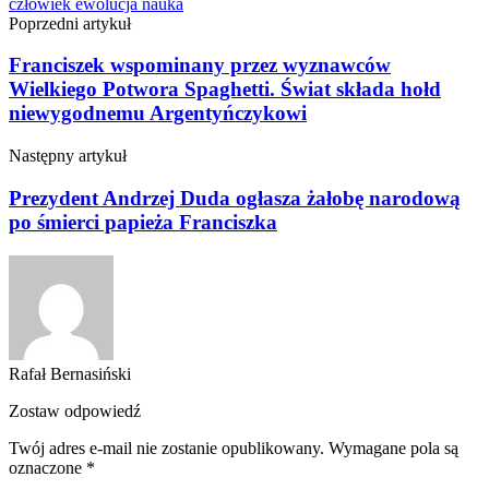
człowiek
ewolucja
nauka
Poprzedni artykuł
Franciszek wspominany przez wyznawców
Wielkiego Potwora Spaghetti. Świat składa hołd
niewygodnemu Argentyńczykowi
Następny artykuł
Prezydent Andrzej Duda ogłasza żałobę narodową
po śmierci papieża Franciszka
Rafał Bernasiński
Zostaw odpowiedź
Twój adres e-mail nie zostanie opublikowany.
Wymagane pola są
oznaczone
*