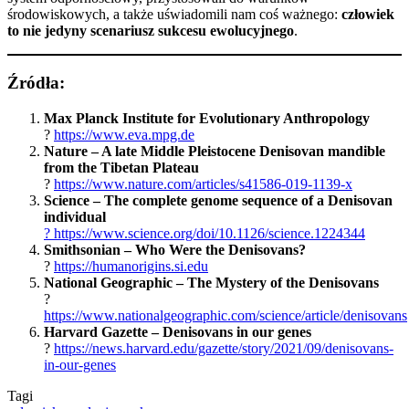
środowiskowych, a także uświadomili nam coś ważnego:
człowiek
to nie jedyny scenariusz sukcesu ewolucyjnego
.
Źródła:
Max Planck Institute for Evolutionary Anthropology
?
https://www.eva.mpg.de
Nature – A late Middle Pleistocene Denisovan mandible
from the Tibetan Plateau
?
https://www.nature.com/articles/s41586-019-1139-x
Science – The complete genome sequence of a Denisovan
individual
? https://www.science.org/doi/10.1126/science.1224344
Smithsonian – Who Were the Denisovans?
?
https://humanorigi
n
s.si.edu
National Geographic – The Mystery of the Denisovans
?
https://www.nationalgeographic.com/science/article/denisovans
Harvard Gazette – Denisovans in our genes
?
https://news.harvard.edu/gazette/story/2021/09/denisovans-
in-our-genes
Tagi