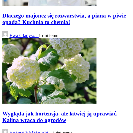
Dlaczego majonez się rozwarstwia, a piana w piwie
opada? Kuchnia to chemia!
Ewa Gładysz -
1 dni temu
Wygląda jak hortensja, ale łatwiej ją uprawiać.
Kalina wraca do ogrodów