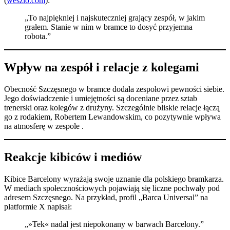
(
weszlo.com
):​
„To najpiękniej i najskuteczniej grający zespół, w jakim
grałem. Stanie w nim w bramce to dosyć przyjemna
robota.” ​
Wpływ na zespół i relacje z kolegami
Obecność Szczęsnego w bramce dodała zespołowi pewności siebie.
Jego doświadczenie i umiejętności są doceniane przez sztab
trenerski oraz kolegów z drużyny. Szczególnie bliskie relacje łączą
go z rodakiem, Robertem Lewandowskim, co pozytywnie wpływa
na atmosferę w zespole .​
Reakcje kibiców i mediów
Kibice Barcelony wyrażają swoje uznanie dla polskiego bramkarza.
W mediach społecznościowych pojawiają się liczne pochwały pod
adresem Szczęsnego. Na przykład, profil „Barca Universal” na
platformie X napisał:​
„»Tek« nadal jest niepokonany w barwach Barcelony.”