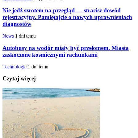
Nie jedź szrotem na przegląd — stracisz dowód
rejestracyjny. Pamiętajcie o nowych uprawnieniach
diagnostów
News
1 dni temu
Autobusy na wodór miały być przełomem. Miasta
zaskoczone kosmicznymi rachunkami
Technologie
1 dni temu
Czytaj więcej