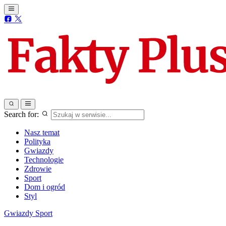
Search for:
Nasz temat
Polityka
Gwiazdy
Technologie
Zdrowie
Sport
Dom i ogród
Styl
Gwiazdy
Sport