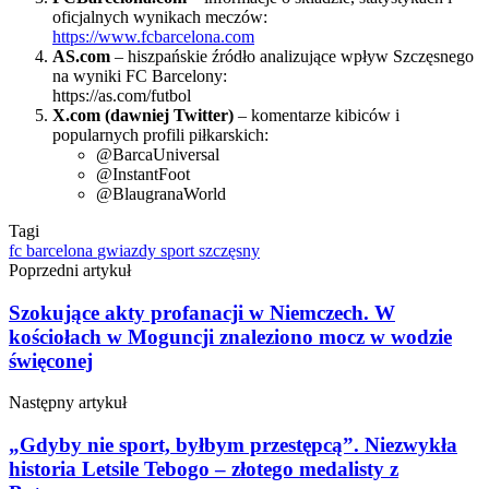
oficjalnych wynikach meczów:
https://www.fcbarcelona.com
AS.com
– hiszpańskie źródło analizujące wpływ Szczęsnego
na wyniki FC Barcelony:
https://as.com/futbol
X.com (dawniej Twitter)
– komentarze kibiców i
popularnych profili piłkarskich:
@BarcaUniversal
@InstantFoot
@BlaugranaWorld
Tagi
fc barcelona
gwiazdy
sport
szczęsny
Poprzedni artykuł
Szokujące akty profanacji w Niemczech. W
kościołach w Moguncji znaleziono mocz w wodzie
święconej
Następny artykuł
„Gdyby nie sport, byłbym przestępcą”. Niezwykła
historia Letsile Tebogo – złotego medalisty z