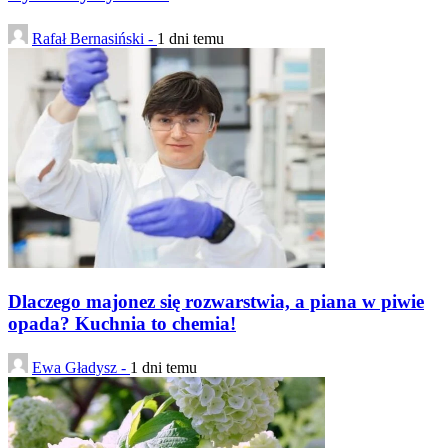
Rafał Bernasiński -
1 dni temu
Dlaczego majonez się rozwarstwia, a piana w piwie
opada? Kuchnia to chemia!
Ewa Gładysz -
1 dni temu