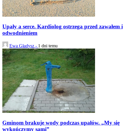
Upały a serce. Kardiolog ostrzega przed zawałem i
odwodnieniem
Ewa Gładysz -
1 dni temu
Gminom brakuje wody podczas upałów. „My się
wykończymy sami”