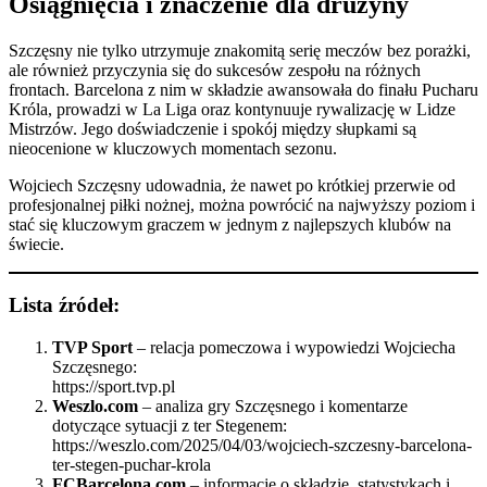
Osiągnięcia i znaczenie dla drużyny
Szczęsny nie tylko utrzymuje znakomitą serię meczów bez porażki,
ale również przyczynia się do sukcesów zespołu na różnych
frontach. Barcelona z nim w składzie awansowała do finału Pucharu
Króla, prowadzi w La Liga oraz kontynuuje rywalizację w Lidze
Mistrzów. Jego doświadczenie i spokój między słupkami są
nieocenione w kluczowych momentach sezonu.​
Wojciech Szczęsny udowadnia, że nawet po krótkiej przerwie od
profesjonalnej piłki nożnej, można powrócić na najwyższy poziom i
stać się kluczowym graczem w jednym z najlepszych klubów na
świecie.
Lista źródeł:
TVP Sport
– relacja pomeczowa i wypowiedzi Wojciecha
Szczęsnego:
https://sport.tvp.pl
Weszlo.com
– analiza gry Szczęsnego i komentarze
dotyczące sytuacji z ter Stegenem:
https://weszlo.com/2025/04/03/wojciech-szczesny-barcelona-
ter-stegen-puchar-krola
FCBarcelona.com
– informacje o składzie, statystykach i