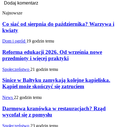
Najnowsze
Co siać od sierpnia do października? Warzywa i
kwiaty
Dom i ogród
19 godzin temu
Reforma edukacji 2026. Od września nowe
przedmioty i więcej praktyki
Społeczeństwo
21 godzin temu
Sinice w Bałtyku zamykają kolejne kąpieliska.
Kąpiel może skończyć się zatruciem
News
22 godzin temu
Darmowa kranówka w restauracjach? Rząd
wycofał się z pomysłu
Społeczeństwo
23 godzin temu