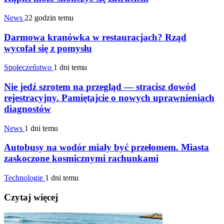
News
22 godzin temu
Darmowa kranówka w restauracjach? Rząd
wycofał się z pomysłu
Społeczeństwo
1 dni temu
Nie jedź szrotem na przegląd — stracisz dowód
rejestracyjny. Pamiętajcie o nowych uprawnieniach
diagnostów
News
1 dni temu
Autobusy na wodór miały być przełomem. Miasta
zaskoczone kosmicznymi rachunkami
Technologie
1 dni temu
Czytaj więcej