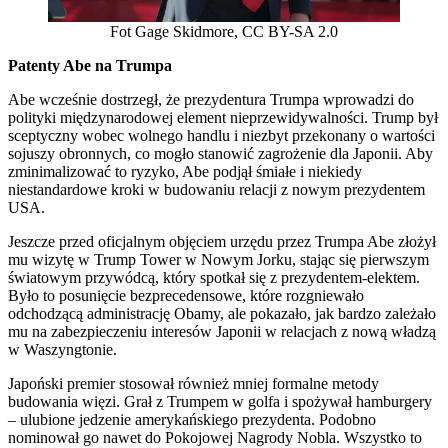
Fot Gage Skidmore, CC BY-SA 2.0
Patenty Abe na Trumpa
Abe wcześnie dostrzegł, że prezydentura Trumpa wprowadzi do
polityki międzynarodowej element nieprzewidywalności. Trump był
sceptyczny wobec wolnego handlu i niezbyt przekonany o wartości
sojuszy obronnych, co mogło stanowić zagrożenie dla Japonii. Aby
zminimalizować to ryzyko, Abe podjął śmiałe i niekiedy
niestandardowe kroki w budowaniu relacji z nowym prezydentem
USA.
Jeszcze przed oficjalnym objęciem urzędu przez Trumpa Abe złożył
mu wizytę w Trump Tower w Nowym Jorku, stając się pierwszym
światowym przywódcą, który spotkał się z prezydentem-elektem.
Było to posunięcie bezprecedensowe, które rozgniewało
odchodzącą administrację Obamy, ale pokazało, jak bardzo zależało
mu na zabezpieczeniu interesów Japonii w relacjach z nową władzą
w Waszyngtonie.
Japoński premier stosował również mniej formalne metody
budowania więzi. Grał z Trumpem w golfa i spożywał hamburgery
– ulubione jedzenie amerykańskiego prezydenta. Podobno
nominował go nawet do Pokojowej Nagrody Nobla. Wszystko to