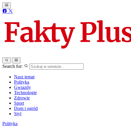
Search for:
Nasz temat
Polityka
Gwiazdy
Technologie
Zdrowie
Sport
Dom i ogród
Styl
Polityka