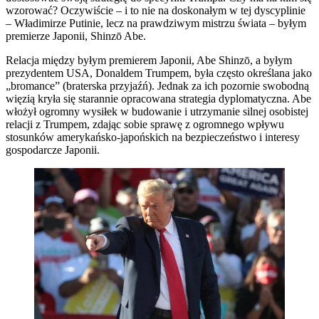
wzorować? Oczywiście – i to nie na doskonałym w tej dyscyplinie
– Władimirze Putinie, lecz na prawdziwym mistrzu świata – byłym
premierze Japonii, Shinzō Abe.
Relacja między byłym premierem Japonii, Abe Shinzō, a byłym
prezydentem USA, Donaldem Trumpem, była często określana jako
„bromance” (braterska przyjaźń). Jednak za ich pozornie swobodną
więzią kryła się starannie opracowana strategia dyplomatyczna. Abe
włożył ogromny wysiłek w budowanie i utrzymanie silnej osobistej
relacji z Trumpem, zdając sobie sprawę z ogromnego wpływu
stosunków amerykańsko-japońskich na bezpieczeństwo i interesy
gospodarcze Japonii.