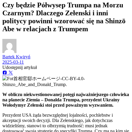
Czy będzie Półwysep Trumpa na Morzu
Czarnym? Dlaczego Zełenski i inni
politycy powinni wzorować się na Shinzō
Abe w relacjach z Trumpem
Bartek Kwiryń
2025-03-11
Udostępnij artykuł
W obliczu niekwestionowanej potęgi najważniejszego człowieka
na planecie Ziemia – Donalda Trumpa, prezydent Ukrainy
Wołodymyr Zełenski stoi przed poważnym wyzwaniem.
Prezydent USA żąda bezwzględnej lojalności, pochlebstw i
akceptacji swoich decyzji. Dla Zełenskiego, jak dotychczas
widzieliśmy, stanowi to olbrzymią trudność: musi jednak
dostosować swoją strategię do specyfiki Trumpa. Czy ma na kim się