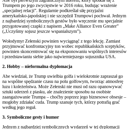
Abe był pierwszym zagranicznym liderem, który spotkał się z
Trumpem po jego zwycięstwie w 2016 roku, budując wrażenie
„specjalnej relacji”. Regularnie podkreślał siłę przyjaźni
amerykańsko-japońskiej i nie szczędził Trumpowi pochwał. Jednym
z najbardziej symbolicznych gestów było wręczenie mu specjalnie
przygotowanej czapki z napisem „Make Alliance Even Greater”
(„Uczyńmy sojusz jeszcze wspanialszym”).
Wołodymyr Zełenski powinien wyciągnąć z tego lekcję. Zamiast
przyjmować konfrontacyjny ton wobec republikańskich sceptyków,
powinien skoncentrować się na eksponowaniu wspólnych interesów
i przedstawianiu siebie jako najwierniejszego sojusznika USA.
2. Hobby – nieformalna dyplomacja
Abe wiedział, że Trump uwielbia golfa i wielokrotnie zapraszał go
na wspólne spędzanie czasu na polu golfowym, tworząc atmosferę
luzu i koleżeństwa. Może Zełenski nie musi od razu opanowywać
sztuki uderzeń z piasku, ale znalezienie sposobu na osobiste
zaangażowanie Trumpa – choćby poprzez jego biznesowe obsesje –
mogłoby zdziałać cuda. Trump szanuje tych, którzy potrafią grać
według jego reguł.
3. Symboliczne gesty i humor
Jednym z najbardziej symbolicznych wydarzeń w tej dyplomacji