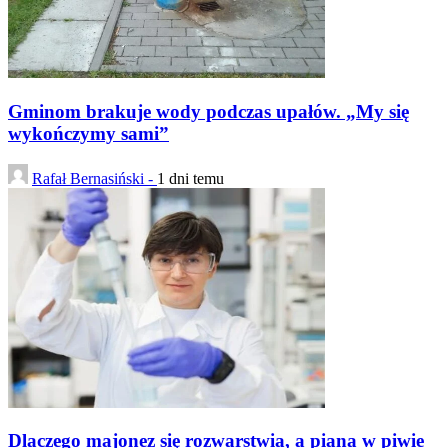
Gminom brakuje wody podczas upałów. „My się
wykończymy sami”
Rafał Bernasiński -
1 dni temu
Dlaczego majonez się rozwarstwia, a piana w piwie