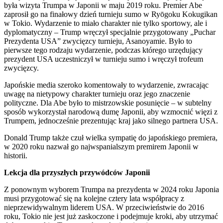
była wizyta Trumpa w Japonii w maju 2019 roku. Premier Abe
zaprosił go na finałowy dzień turnieju sumo w Ryōgoku Kokugikan
w Tokio. Wydarzenie to miało charakter nie tylko sportowy, ale i
dyplomatyczny – Trump wręczył specjalnie przygotowany „Puchar
Prezydenta USA” zwycięzcy turnieju, Asanoyamie. Było to
pierwsze tego rodzaju wydarzenie, podczas którego urzędujący
prezydent USA uczestniczył w turnieju sumo i wręczył trofeum
zwycięzcy.
Japońskie media szeroko komentowały to wydarzenie, zwracając
uwagę na nietypowy charakter turnieju oraz jego znaczenie
polityczne. Dla Abe było to mistrzowskie posunięcie – w subtelny
sposób wykorzystał narodową dumę Japonii, aby wzmocnić więzi z
Trumpem, jednocześnie prezentując kraj jako silnego partnera USA.
Donald Trump także czuł wielka sympatię do japońskiego premiera,
w 2020 roku nazwał go najwspanialszym premirem Japonii w
historii.
Lekcja dla przyszłych przywódców Japonii
Z ponownym wyborem Trumpa na prezydenta w 2024 roku Japonia
musi przygotować się na kolejne cztery lata współpracy z
nieprzewidywalnym liderem USA. W przeciwieństwie do 2016
roku, Tokio nie jest już zaskoczone i podejmuje kroki, aby utrzymać