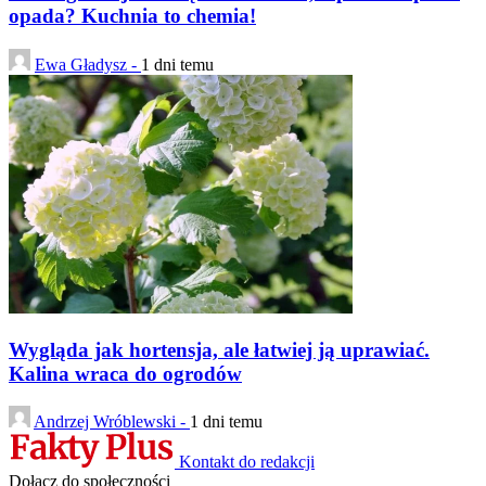
opada? Kuchnia to chemia!
Ewa Gładysz -
1 dni temu
Wygląda jak hortensja, ale łatwiej ją uprawiać.
Kalina wraca do ogrodów
Andrzej Wróblewski -
1 dni temu
Kontakt do redakcji
Dołącz do społeczności