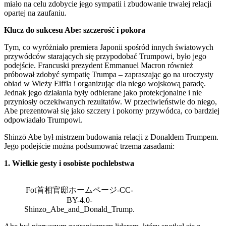
miało na celu zdobycie jego sympatii i zbudowanie trwałej relacji
opartej na zaufaniu.
Klucz do sukcesu Abe: szczerość i pokora
Tym, co wyróżniało premiera Japonii spośród innych światowych
przywódców starających się przypodobać Trumpowi, było jego
podejście. Francuski prezydent Emmanuel Macron również
próbował zdobyć sympatię Trumpa – zapraszając go na uroczysty
obiad w Wieży Eiffla i organizując dla niego wojskową paradę.
Jednak jego działania były odbierane jako protekcjonalne i nie
przyniosły oczekiwanych rezultatów. W przeciwieństwie do niego,
Abe prezentował się jako szczery i pokorny przywódca, co bardziej
odpowiadało Trumpowi.
Shinzō Abe był mistrzem budowania relacji z Donaldem Trumpem.
Jego podejście można podsumować trzema zasadami:
1. Wielkie gesty i osobiste pochlebstwa
Fot首相官邸ホームページ-CC-
BY-4.0-
Shinzo_Abe_and_Donald_Trump.