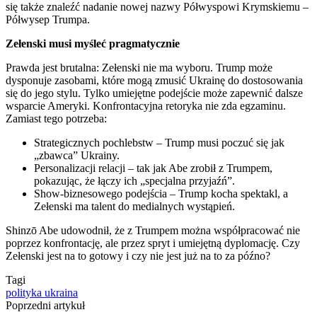
się także znaleźć nadanie nowej nazwy Półwyspowi Krymskiemu –
Półwysep Trumpa.
Zełenski musi myśleć pragmatycznie
Prawda jest brutalna: Zełenski nie ma wyboru. Trump może
dysponuje zasobami, które mogą zmusić Ukrainę do dostosowania
się do jego stylu. Tylko umiejętne podejście może zapewnić dalsze
wsparcie Ameryki. Konfrontacyjna retoryka nie zda egzaminu.
Zamiast tego potrzeba:
Strategicznych pochlebstw – Trump musi poczuć się jak
„zbawca” Ukrainy.
Personalizacji relacji – tak jak Abe zrobił z Trumpem,
pokazując, że łączy ich „specjalna przyjaźń”.
Show-biznesowego podejścia – Trump kocha spektakl, a
Zełenski ma talent do medialnych wystąpień.
Shinzō Abe udowodnił, że z Trumpem można współpracować nie
poprzez konfrontację, ale przez spryt i umiejętną dyplomację. Czy
Zełenski jest na to gotowy i czy nie jest już na to za późno?
Tagi
polityka
ukraina
Poprzedni artykuł