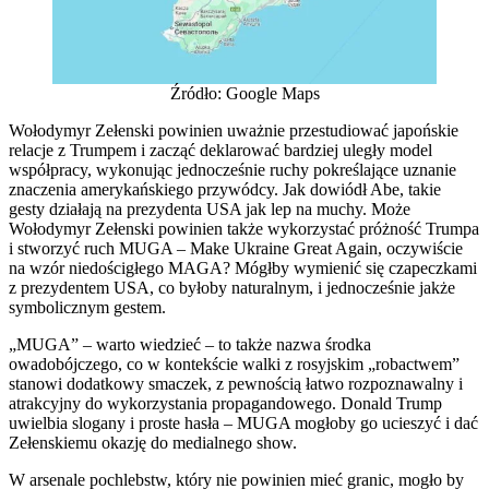
Źródło: Google Maps
Wołodymyr Zełenski powinien uważnie przestudiować japońskie
relacje z Trumpem i zacząć deklarować bardziej uległy model
współpracy, wykonując jednocześnie ruchy pokreślające uznanie
znaczenia amerykańskiego przywódcy. Jak dowiódł Abe, takie
gesty działają na prezydenta USA jak lep na muchy. Może
Wołodymyr Zełenski powinien także wykorzystać próżność Trumpa
i stworzyć ruch MUGA – Make Ukraine Great Again, oczywiście
na wzór niedościgłego MAGA? Mógłby wymienić się czapeczkami
z prezydentem USA, co byłoby naturalnym, i jednocześnie jakże
symbolicznym gestem.
„MUGA” – warto wiedzieć – to także nazwa środka
owadobójczego, co w kontekście walki z rosyjskim „robactwem”
stanowi dodatkowy smaczek, z pewnością łatwo rozpoznawalny i
atrakcyjny do wykorzystania propagandowego. Donald Trump
uwielbia slogany i proste hasła – MUGA mogłoby go ucieszyć i dać
Zełenskiemu okazję do medialnego show.
W arsenale pochlebstw, który nie powinien mieć granic, mogło by