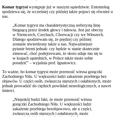
Komar tygrysi
występuje już w naszym sąsiedztwie. Entomolog
spodziewa się, że wcześniej czy później także pojawi się również u
nas.
„Komar tygrysi ma charakterystyczną srebrzystą linię
biegnącą przez środek głowy i tułowia. Jest już obecny
w Niemczech, Czechach, Chorwacji czy we Włoszech.
Dlatego spodziewam się, że prędzej czy później
zostanie stwierdzony także u nas. Najważniejsze
pytanie brzmi jednak: czy będzie w stanie skutecznie
zimować, choć podejrzewam, że skoro udaje mu się to
w krajach sąsiednich, w Polsce także może sobie
poradzić” – wyjaśnia prof. Ignatowicz.
To ważne, bo komar tygrysi może przenosić wirusa gorączki
Zachodniego Nilu. U większości ludzi zakażenie przebiega bez
objawów. U części osób, zwłaszcza starszych i osłabionych, może
jednak prowadzić do ciężkich powikłań neurologicznych, a nawet
śmierci.
„Niepokój budzi fakt, że może przenosić wirusa
gorączki Zachodniego Nilu. U większości ludzi
zakażenie przebiega bezobjawowo, ale u części,
zwłaszcza osób starszych i osłabionych, może