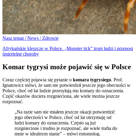
Nasz temat / News / Zdrowie
Afrykańskie kleszcze w Polsce. „Monster tick” tropi ludzi i przenosi
śmiertelne choroby
Komar tygrysi może pojawić się w Polsce
Coraz częściej pojawia się pytanie o
komara tygrysiego
. Prof.
Ignatowicz mówi, że sam nie potwierdził jeszcze jego obecności w
Polsce, choć od lat ludzie przesyłają mu komary do oznaczenia.
Część okazów dociera rozgnieciona, ale wiele można jeszcze
rozpoznać.
„Na razie sam nie miałem jeszcze okazji potwierdzić
jego obecności w Polsce, choć od lat otrzymuję od
ludzi komary do oznaczenia. Często są już
rozgniecione i trudno je rozpoznać, ale wiele trafia do
mnie w idealnym stanie” – mówi entomolog.