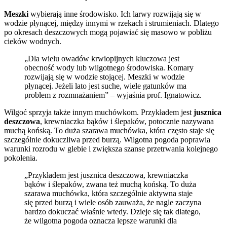
Meszki
wybierają inne środowisko. Ich larwy rozwijają się w
wodzie płynącej, między innymi w rzekach i strumieniach. Dlatego
po okresach deszczowych mogą pojawiać się masowo w pobliżu
cieków wodnych.
„Dla wielu owadów krwiopijnych kluczowa jest
obecność wody lub wilgotnego środowiska. Komary
rozwijają się w wodzie stojącej. Meszki w wodzie
płynącej. Jeżeli lato jest suche, wiele gatunków ma
problem z rozmnażaniem” – wyjaśnia prof. Ignatowicz.
Wilgoć sprzyja także innym muchówkom. Przykładem jest
jusznica
deszczowa
, krewniaczka bąków i ślepaków, potocznie nazywana
muchą końską. To duża szarawa muchówka, która często staje się
szczególnie dokuczliwa przed burzą. Wilgotna pogoda poprawia
warunki rozrodu w glebie i zwiększa szanse przetrwania kolejnego
pokolenia.
„Przykładem jest jusznica deszczowa, krewniaczka
bąków i ślepaków, zwana też muchą końską. To duża
szarawa muchówka, która szczególnie aktywna staje
się przed burzą i wiele osób zauważa, że nagle zaczyna
bardzo dokuczać właśnie wtedy. Dzieje się tak dlatego,
że wilgotna pogoda oznacza lepsze warunki dla