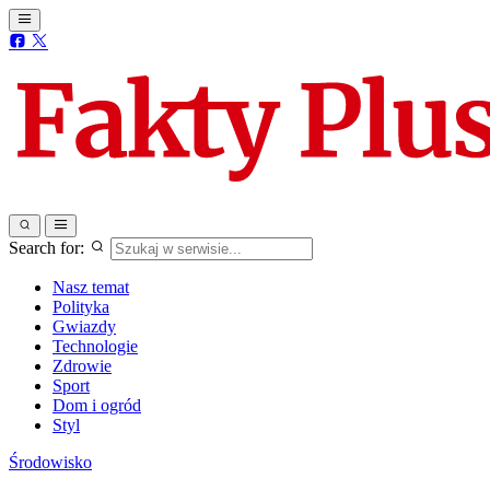
Search for:
Nasz temat
Polityka
Gwiazdy
Technologie
Zdrowie
Sport
Dom i ogród
Styl
Środowisko