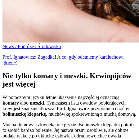
News / Podróże / Środowisko
Prof. Ignatowicz: Zagadka! A co, gdy odetniemy karaluchowi
głowę?
Nie tylko komary i meszki. Krwiopijców
jest więcej
W potocznym języku letnie ukąszenia najczęściej oznaczają
komary
albo
meszki
. Tymczasem lista owadów pobierających
krew jest znacznie dłuższa. Prof. Ignatowicz przypomina choćby
bolimuszkę kleparkę
, muchówkę spokrewnioną z muchą domową.
Mucha domowa człowieka nie gryzie. Bolimuszka kleparka potrafi
to zrobić bardzo boleśnie. Jej nazwa brzmi osobliwie, ale dobrze
oddaje reakcję po ukłuciu: człowiek odruchowo chce owada