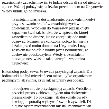
przesiąknięty zapachem świń, że ludzie odsuwali się od niego w
aptece. Później położył się na leżaku przed domem na Ursynowie.
Wtedy ukłuła go bolimuszka.
„Pamiętam własne doświadczenie: pracowałem kiedyś
przy testowaniu środków owadobójczych w
chlewniach. Wróciłem do Warszawy przesiąknięty
zapachem świń tak bardzo, że w aptece, do której
zaszedłem po drodze, ludzie zaczęli się ode mnie
odsuwać. Później, wykończony, położyłem się na
leżaku przed moim domem na Ursynowie. I nagle
zostałem tak boleśnie ukłuty przez bolimuszkę, że
dosłownie podskoczyłem. Wtedy zrozumiałem,
dlaczego nosi właśnie taką nazwę” – wspomina
naukowiec.
Entomolog podejrzewa, że owada przyciągnął zapach. Dla
bolimuszki nie był mieszkańcem miasta, tylko organizmem
pachnącym jak świnia, czyli jak naturalny gospodarz.
„Podejrzewam, że przyciągnął ją zapach. Wróciłem
przecież prosto z chlewni i byłem nim dosłownie
przesiąknięty. To pokazuje, jak doskonale owady
krwiopijne potrafią wykrywać swoich żywicieli. Dla
niej nie byłem mieszkańcem miasta. Pachniałem jak