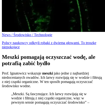
News / Środowisko / Technologie
Polscy naukowcy odkryli robaki z dwiema głowami. To troszkę
niepokojące
Meszki pomagają oczyszczać wodę, ale
potrafią zabić bydło
Prof. Ignatowicz wskazuje
meszki
jako jedne z najbardziej
niedocenianych owadów. Ich larwy rozwijają się w wodzie i filtrują
z niej cząstki organiczne. W ten sposób pomagają oczyszczać
środowisko wodne.
„Meszki. Są fascynujące. Ich larwy rozwijają się w
wodzie i filtrują z niej cząstki organiczne, więc w
pewnym sensie pomagają oczyszczać środowisko” –