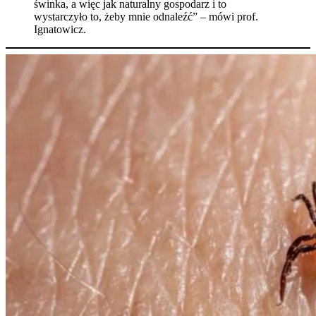
świnka, a więc jak naturalny gospodarz i to
wystarczyło to, żeby mnie odnaleźć” – mówi prof.
Ignatowicz.