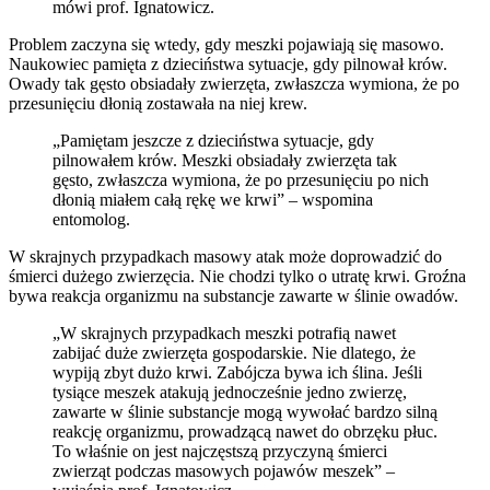
mówi prof. Ignatowicz.
Problem zaczyna się wtedy, gdy meszki pojawiają się masowo.
Naukowiec pamięta z dzieciństwa sytuacje, gdy pilnował krów.
Owady tak gęsto obsiadały zwierzęta, zwłaszcza wymiona, że po
przesunięciu dłonią zostawała na niej krew.
„Pamiętam jeszcze z dzieciństwa sytuacje, gdy
pilnowałem krów. Meszki obsiadały zwierzęta tak
gęsto, zwłaszcza wymiona, że po przesunięciu po nich
dłonią miałem całą rękę we krwi” – wspomina
entomolog.
W skrajnych przypadkach masowy atak może doprowadzić do
śmierci dużego zwierzęcia. Nie chodzi tylko o utratę krwi. Groźna
bywa reakcja organizmu na substancje zawarte w ślinie owadów.
„W skrajnych przypadkach meszki potrafią nawet
zabijać duże zwierzęta gospodarskie. Nie dlatego, że
wypiją zbyt dużo krwi. Zabójcza bywa ich ślina. Jeśli
tysiące meszek atakują jednocześnie jedno zwierzę,
zawarte w ślinie substancje mogą wywołać bardzo silną
reakcję organizmu, prowadzącą nawet do obrzęku płuc.
To właśnie on jest najczęstszą przyczyną śmierci
zwierząt podczas masowych pojawów meszek” –