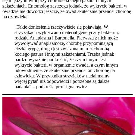
się między innymi przy chorobie kociego pazura i innych
zakażeniach. Entomolog zastrzega jednak, że wykrycie bakterii w
owadzie nie dowodzi jeszcze, że owad skutecznie przenosi chorobę
na człowieka.
„Takie doniesienia rzeczywiście się pojawiają. W
strzyżakach wykrywano materiał genetyczny bakterii z
rodzaju Anaplasma i Bartonella. Pierwsza z nich może
wywoływać anaplazmozę, chorobę przypominającą
ciężką grypę, druga jest związana m.in. z chorobą
kociego pazura i innymi zakażeniami. Trzeba jednak
bardzo wyraźnie podkreślić, że czym innym jest
wykrycie bakterii w organizmie owada, a czym innym
udowodnienie, że skutecznie przenosi on chorobę na
człowieka. W przypadku strzyżaków nadal mamy
więcej pytań niż odpowiedzi i potrzebne są dalsze
badania” – podkreśla prof. Ignatowicz.