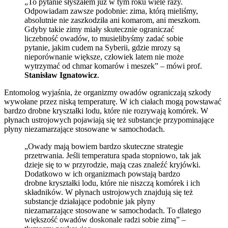
„To pytanie słyszałem już w tym roku wiele razy.
Odpowiadam zawsze podobnie: zima, którą mieliśmy,
absolutnie nie zaszkodziła ani komarom, ani meszkom.
Gdyby takie zimy miały skutecznie ograniczać
liczebność owadów, to musielibyśmy zadać sobie
pytanie, jakim cudem na Syberii, gdzie mrozy są
nieporównanie większe, człowiek latem nie może
wytrzymać od chmar komarów i meszek” – mówi prof.
Stanisław Ignatowicz
.
Entomolog wyjaśnia, że organizmy owadów ograniczają szkody
wywołane przez niską temperaturę. W ich ciałach mogą powstawać
bardzo drobne kryształki lodu, które nie rozrywają komórek. W
płynach ustrojowych pojawiają się też substancje przypominające
płyny niezamarzające stosowane w samochodach.
„Owady mają bowiem bardzo skuteczne strategie
przetrwania. Jeśli temperatura spada stopniowo, tak jak
dzieje się to w przyrodzie, mają czas znaleźć kryjówki.
Dodatkowo w ich organizmach powstają bardzo
drobne kryształki lodu, które nie niszczą komórek i ich
składników. W płynach ustrojowych znajdują się też
substancje działające podobnie jak płyny
niezamarzające stosowane w samochodach. To dlatego
większość owadów doskonale radzi sobie zimą” –