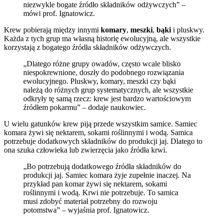
niezwykle bogate źródło składników odżywczych” –
mówi prof. Ignatowicz.
Krew pobierają między innymi
komary
,
meszki
,
bąki
i pluskwy.
Każda z tych grup ma własną historię ewolucyjną, ale wszystkie
korzystają z bogatego źródła składników odżywczych.
„Dlatego różne grupy owadów, często wcale blisko
niespokrewnione, doszły do podobnego rozwiązania
ewolucyjnego. Pluskwy, komary, meszki czy bąki
należą do różnych grup systematycznych, ale wszystkie
odkryły tę samą rzecz: krew jest bardzo wartościowym
źródłem pokarmu” – dodaje naukowiec.
U wielu gatunków krew piją przede wszystkim samice. Samiec
komara żywi się nektarem, sokami roślinnymi i wodą. Samica
potrzebuje dodatkowych składników do produkcji jaj. Dlatego to
ona szuka człowieka lub zwierzęcia jako źródła krwi.
„Bo potrzebują dodatkowego źródła składników do
produkcji jaj. Samiec komara żyje zupełnie inaczej. Na
przykład pan komar żywi się nektarem, sokami
roślinnymi i wodą. Krwi nie potrzebuje. To samica
musi zdobyć materiał potrzebny do rozwoju
potomstwa” – wyjaśnia prof. Ignatowicz.