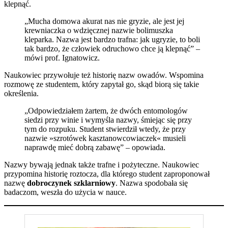
klepnąć.
„Mucha domowa akurat nas nie gryzie, ale jest jej
krewniaczka o wdzięcznej nazwie bolimuszka
kleparka. Nazwa jest bardzo trafna: jak ugryzie, to boli
tak bardzo, że człowiek odruchowo chce ją klepnąć” –
mówi prof. Ignatowicz.
Naukowiec przywołuje też historię nazw owadów. Wspomina
rozmowę ze studentem, który zapytał go, skąd biorą się takie
określenia.
„Odpowiedziałem żartem, że dwóch entomologów
siedzi przy winie i wymyśla nazwy, śmiejąc się przy
tym do rozpuku. Student stwierdził wtedy, że przy
nazwie »szrotówek kasztanowcowiaczek« musieli
naprawdę mieć dobrą zabawę” – opowiada.
Nazwy bywają jednak także trafne i pożyteczne. Naukowiec
przypomina historię roztocza, dla którego student zaproponował
nazwę
dobroczynek szklarniowy
. Nazwa spodobała się
badaczom, weszła do użycia w nauce.