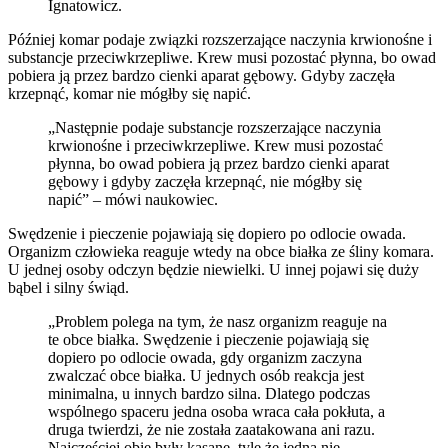
Ignatowicz.
Później komar podaje związki rozszerzające naczynia krwionośne i
substancje przeciwkrzepliwe. Krew musi pozostać płynna, bo owad
pobiera ją przez bardzo cienki aparat gębowy. Gdyby zaczęła
krzepnąć, komar nie mógłby się napić.
„Następnie podaje substancje rozszerzające naczynia
krwionośne i przeciwkrzepliwe. Krew musi pozostać
płynna, bo owad pobiera ją przez bardzo cienki aparat
gębowy i gdyby zaczęła krzepnąć, nie mógłby się
napić” – mówi naukowiec.
Swędzenie i pieczenie pojawiają się dopiero po odlocie owada.
Organizm człowieka reaguje wtedy na obce białka ze śliny komara.
U jednej osoby odczyn będzie niewielki. U innej pojawi się duży
bąbel i silny świąd.
„Problem polega na tym, że nasz organizm reaguje na
te obce białka. Swędzenie i pieczenie pojawiają się
dopiero po odlocie owada, gdy organizm zaczyna
zwalczać obce białka. U jednych osób reakcja jest
minimalna, u innych bardzo silna. Dlatego podczas
wspólnego spaceru jedna osoba wraca cała pokłuta, a
druga twierdzi, że nie została zaatakowana ani razu.
Najczęściej obie były kąsane, tyle że jedna nie