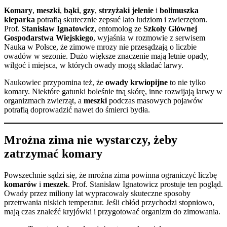
Komary
,
meszki
,
bąki
,
gzy
,
strzyżaki jelenie
i
bolimuszka
kleparka
potrafią skutecznie zepsuć lato ludziom i zwierzętom.
Prof.
Stanisław Ignatowicz
, entomolog ze
Szkoły Głównej
Gospodarstwa Wiejskiego
, wyjaśnia w rozmowie z serwisem
Nauka w Polsce, że zimowe mrozy nie przesądzają o liczbie
owadów w sezonie. Dużo większe znaczenie mają letnie opady,
wilgoć i miejsca, w których owady mogą składać larwy.
Naukowiec przypomina też, że
owady krwiopijne
to nie tylko
komary. Niektóre gatunki boleśnie tną skórę, inne rozwijają larwy w
organizmach zwierząt, a
meszki
podczas masowych pojawów
potrafią doprowadzić nawet do śmierci bydła.
Mroźna zima nie wystarczy, żeby
zatrzymać komary
Powszechnie sądzi się, że mroźna zima powinna ograniczyć liczbę
komarów
i
meszek
. Prof. Stanisław Ignatowicz prostuje ten pogląd.
Owady przez miliony lat wypracowały skuteczne sposoby
przetrwania niskich temperatur. Jeśli chłód przychodzi stopniowo,
mają czas znaleźć kryjówki i przygotować organizm do zimowania.