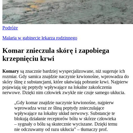
Podróże
Malaria w gabinecie lekarza rodzinnego
Komar znieczula skórę i zapobiega
krzepnięciu krwi
Komary
są znacznie bardziej wyspecjalizowane, niż sugeruje ich
rozmiar. Gdy samica znajdzie naczynie krwionośne, wprowadza do
skóry ślinę z substancjami, które ułatwiają pobranie krwi. Najpierw
pojawiają się peptydy wpływające na lokalne zakończenia
nerwowe. Dzięki nim człowiek zwykle nie czuje samego ukłucia.
„Gdy komar znajdzie naczynie krwionośne, najpierw
wprowadza wraz ze śliną peptydy znieczulające
wpływające na lokalny układ nerwowy. Substancje te
blokują działanie receptorów bólu w skórze człowieka
– sygnały o bólu są skutecznie wyciszane. Dzięki temu
nie odczuwamy od razu ukłucia” – tłumaczy prof.