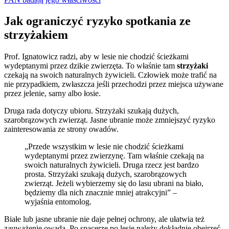
Jak ograniczyć ryzyko spotkania ze
strzyżakiem
Prof. Ignatowicz radzi, aby w lesie nie chodzić ścieżkami
wydeptanymi przez dzikie zwierzęta. To właśnie tam
strzyżaki
czekają na swoich naturalnych żywicieli. Człowiek może trafić na
nie przypadkiem, zwłaszcza jeśli przechodzi przez miejsca używane
przez jelenie, sarny albo łosie.
Druga rada dotyczy ubioru. Strzyżaki szukają dużych,
szarobrązowych zwierząt. Jasne ubranie może zmniejszyć ryzyko
zainteresowania ze strony owadów.
„Przede wszystkim w lesie nie chodzić ścieżkami
wydeptanymi przez zwierzynę. Tam właśnie czekają na
swoich naturalnych żywicieli. Druga rzecz jest bardzo
prosta. Strzyżaki szukają dużych, szarobrązowych
zwierząt. Jeżeli wybierzemy się do lasu ubrani na biało,
będziemy dla nich znacznie mniej atrakcyjni” –
wyjaśnia entomolog.
Białe lub jasne ubranie nie daje pełnej ochrony, ale ułatwia też
zauważenie owada. Po spacerze po lesie należy dokładnie obejrzeć