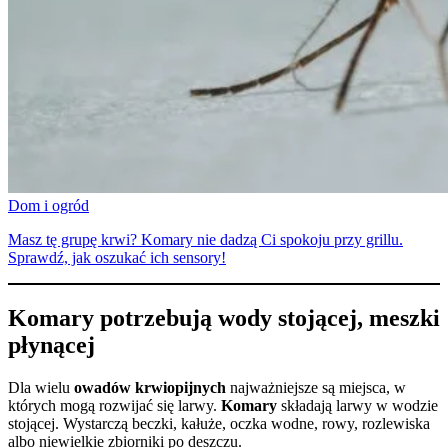
Dom i ogród
Masz tę grupę krwi? Komary nie dadzą Ci spokoju przy grillu.
Sprawdź, jak oszukać ich sensory!
Komary potrzebują wody stojącej, meszki
płynącej
Dla wielu
owadów krwiopijnych
najważniejsze są miejsca, w
których mogą rozwijać się larwy.
Komary
składają larwy w wodzie
stojącej. Wystarczą beczki, kałuże, oczka wodne, rowy, rozlewiska
albo niewielkie zbiorniki po deszczu.